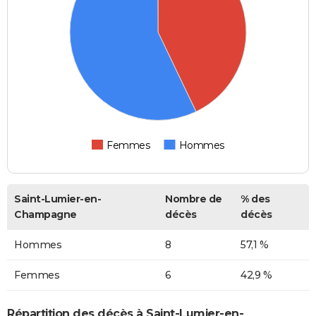
Femmes
Hommes
Saint-Lumier-en-
Nombre de
% des
Champagne
décès
décès
Hommes
8
57,1 %
Femmes
6
42,9 %
Répartition des décès à Saint-Lumier-en-