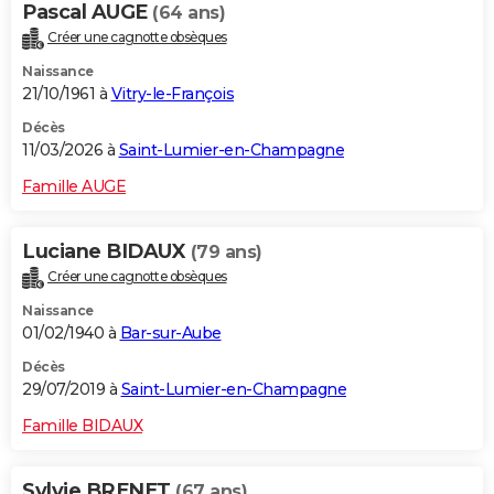
Pascal AUGE
(64 ans)
City break
Voyage de noces
Climat
Destinations
Voyage nature
Forum
+
PHOTO
Créer une cagnotte obsèques
Naissance
GUIDES D'ACHAT
21/10/1961 à
Vitry-le-François
BONS PLANS
Décès
11/03/2026 à
Saint-Lumier-en-Champagne
CARTE DE VOEUX
Famille AUGE
Carte Bonne année
Carte Pâques
Carte de Noël
Carte Saint-Valentin
Carte d'anniversaire
DICTIONNAIRE
Biographies
Expressions
Dictionnaire
Citations
Proverbes
Luciane BIDAUX
(79 ans)
PROGRAMME TV
Créer une cagnotte obsèques
COPAINS D'AVANT
Naissance
01/02/1940 à
Bar-sur-Aube
Se connecter
Collèges
Universités
Service militaire
S'inscrire
Lycées
Primaires
Entreprises
Avis de recherche
AVIS DE DÉCÈS
Décès
FORUM
29/07/2019 à
Saint-Lumier-en-Champagne
Lifestyle
Sport
Television
Cinema
Bricolage
Culture
Auto
Voyage
Famille BIDAUX
Sylvie BRENET
(67 ans)