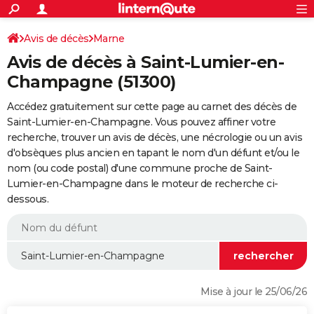
ACTUALITÉS
Connexion
S'inscrire
Avis de décès
Marne
Rechercher
Société
Education
Villes
Politique
Faits Divers
Monde
+
SPORT
Avis de décès à Saint-Lumier-en-
Football
Cyclisme
Forum
Coupe du monde 2026
Tennis
Rugby
CULTURE
Champagne (51300)
TNT
Cinéma
Musique
Programme TV
Streaming
Sorties cinéma
+
FINANCE
Accédez gratuitement sur cette page au carnet des décès de
Saint-Lumier-en-Champagne. Vous pouvez affiner votre
Impôts
Immobilier
Banque
Crédit
Retraite
Epargne
Risques naturels par ville
Assurance
AUTO
recherche, trouver un avis de décès, une nécrologie ou un avis
d'obsèques plus ancien en tapant le nom d'un défunt et/ou le
Réserver un essai
Berlines
Forum auto
Essais
Citadines
SUV
+
HIGH-TECH
nom (ou code postal) d'une commune proche de Saint-
Lumier-en-Champagne dans le moteur de recherche ci-
Meilleur smartphone
Ordinateurs
Guide high-tech
Mobiles
Internet
Jeux vidéo
+
BRICOLAGE
dessous.
Aménagement intérieur
Cuisine
Jardinage
+
Forum
Extérieur
Salle de bains
Rangement
WEEK-END
Escapades
Expositions
Week-end nature
Guides de France
Patrimoine
Musées
+
LIFESTYLE
Bien-être
Mode
+
Art de vivre
Loisirs
Modes de vie
SANTE
Mise à jour le 25/06/26
Guide de la santé
Médicaments
+
Alimentation
Maladies
Sommeil
VOYAGE