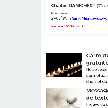
Charles DANICHERT
(74 a
Naissance
27/03/1901 à
Saint-Maurice-aux-Fo
Famille DANICHERT
Carte d
gratuit
Notre sélec
permettra 
chers et de
Message
de text
Preuve de 