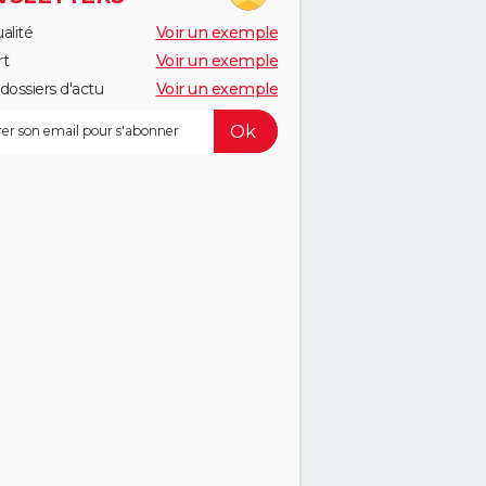
alité
Voir un exemple
rt
Voir un exemple
dossiers d'actu
Voir un exemple