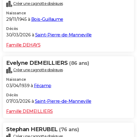
Créer une cagnotte obsèques
City break
Voyage de noces
Climat
Destinations
Voyage nature
Forum
+
PHOTO
Naissance
29/11/1945 à
Bois-Guillaume
GUIDES D'ACHAT
Décès
BONS PLANS
30/03/2026 à
Saint-Pierre-de-Manneville
CARTE DE VOEUX
Famille DEHAYS
Carte Bonne année
Carte Pâques
Carte de Noël
Carte Saint-Valentin
Carte d'anniversaire
DICTIONNAIRE
Evelyne DEMEILLIERS
(86 ans)
Biographies
Expressions
Dictionnaire
Citations
Proverbes
PROGRAMME TV
Créer une cagnotte obsèques
Naissance
COPAINS D'AVANT
03/04/1939 à
Fécamp
Se connecter
Collèges
Universités
Service militaire
S'inscrire
Lycées
Primaires
Entreprises
Avis de recherche
AVIS DE DÉCÈS
Décès
07/03/2026 à
Saint-Pierre-de-Manneville
FORUM
Famille DEMEILLIERS
Lifestyle
Sport
Television
Cinema
Bricolage
Culture
Auto
Voyage
Stephan HERUBEL
(76 ans)
Créer une cagnotte obsèques