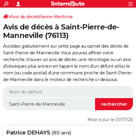
ACTUALITÉS
Connexion
S'inscrire
Avis de décès
Seine-Maritime
Rechercher
Société
Education
Villes
Politique
Faits Divers
Monde
+
SPORT
Avis de décès à Saint-Pierre-de-
Football
Cyclisme
Forum
Coupe du monde 2026
Tennis
Rugby
CULTURE
Manneville (76113)
TNT
Cinéma
Musique
Programme TV
Streaming
Sorties cinéma
+
FINANCE
Accédez gratuitement sur cette page au carnet des décès de
Saint-Pierre-de-Manneville. Vous pouvez affiner votre
Impôts
Immobilier
Banque
Crédit
Retraite
Epargne
Risques naturels par ville
Assurance
AUTO
recherche, trouver un avis de décès, une nécrologie ou un avis
d'obsèques plus ancien en tapant le nom d'un défunt et/ou le
Réserver un essai
Berlines
Forum auto
Essais
Citadines
SUV
+
HIGH-TECH
nom (ou code postal) d'une commune proche de Saint-Pierre-
de-Manneville dans le moteur de recherche ci-dessous.
Meilleur smartphone
Ordinateurs
Guide high-tech
Mobiles
Internet
Jeux vidéo
+
BRICOLAGE
Aménagement intérieur
Cuisine
Jardinage
+
Forum
Extérieur
Salle de bains
Rangement
WEEK-END
Escapades
Expositions
Week-end nature
Guides de France
Patrimoine
Musées
+
LIFESTYLE
Bien-être
Mode
+
Art de vivre
Loisirs
Modes de vie
SANTE
Mise à jour le 01/07/26
Guide de la santé
Médicaments
+
Alimentation
Maladies
Sommeil
VOYAGE
Patrice DEHAYS
(80 ans)