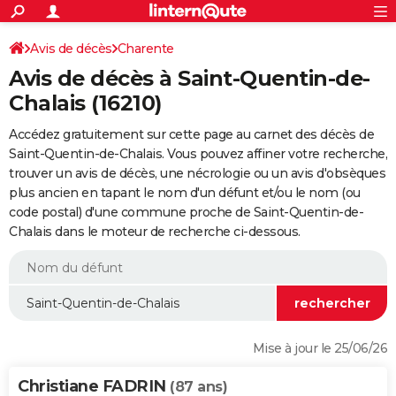
ACTUALITÉS
Connexion
S'inscrire
Avis de décès
Charente
Rechercher
Société
Education
Villes
Politique
Faits Divers
Monde
+
SPORT
Avis de décès à Saint-Quentin-de-
Football
Cyclisme
Forum
Coupe du monde 2026
Tennis
Rugby
CULTURE
Chalais (16210)
TNT
Cinéma
Musique
Programme TV
Streaming
Sorties cinéma
+
FINANCE
Accédez gratuitement sur cette page au carnet des décès de
Saint-Quentin-de-Chalais. Vous pouvez affiner votre recherche,
Impôts
Immobilier
Banque
Crédit
Retraite
Epargne
Risques naturels par ville
Assurance
AUTO
trouver un avis de décès, une nécrologie ou un avis d'obsèques
plus ancien en tapant le nom d'un défunt et/ou le nom (ou
Réserver un essai
Berlines
Forum auto
Essais
Citadines
SUV
+
HIGH-TECH
code postal) d'une commune proche de Saint-Quentin-de-
Chalais dans le moteur de recherche ci-dessous.
Meilleur smartphone
Ordinateurs
Guide high-tech
Mobiles
Internet
Jeux vidéo
+
BRICOLAGE
Aménagement intérieur
Cuisine
Jardinage
+
Forum
Extérieur
Salle de bains
Rangement
WEEK-END
Escapades
Expositions
Week-end nature
Guides de France
Patrimoine
Musées
+
LIFESTYLE
Bien-être
Mode
+
Art de vivre
Loisirs
Modes de vie
SANTE
Mise à jour le 25/06/26
Guide de la santé
Médicaments
+
Alimentation
Maladies
Sommeil
VOYAGE
Christiane FADRIN
(87 ans)