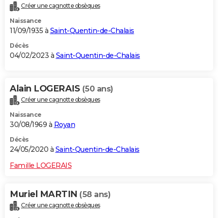
Créer une cagnotte obsèques
City break
Voyage de noces
Climat
Destinations
Voyage nature
Forum
+
PHOTO
Naissance
11/09/1935 à
Saint-Quentin-de-Chalais
GUIDES D'ACHAT
Décès
BONS PLANS
04/02/2023 à
Saint-Quentin-de-Chalais
CARTE DE VOEUX
Alain LOGERAIS
(50 ans)
Carte Bonne année
Carte Pâques
Carte de Noël
Carte Saint-Valentin
Carte d'anniversaire
DICTIONNAIRE
Créer une cagnotte obsèques
Biographies
Expressions
Dictionnaire
Citations
Proverbes
PROGRAMME TV
Naissance
30/08/1969 à
Royan
COPAINS D'AVANT
Décès
Se connecter
Collèges
Universités
Service militaire
S'inscrire
Lycées
Primaires
Entreprises
Avis de recherche
24/05/2020 à
Saint-Quentin-de-Chalais
AVIS DE DÉCÈS
Famille LOGERAIS
FORUM
Lifestyle
Sport
Television
Cinema
Bricolage
Culture
Auto
Voyage
Muriel MARTIN
(58 ans)
Créer une cagnotte obsèques