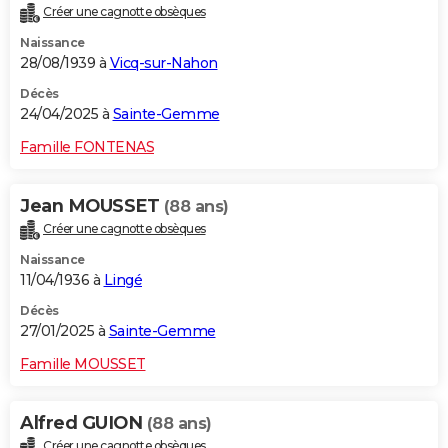
Créer une cagnotte obsèques
City break
Voyage de noces
Climat
Destinations
Voyage nature
Forum
+
PHOTO
Naissance
28/08/1939 à
Vicq-sur-Nahon
GUIDES D'ACHAT
Décès
BONS PLANS
24/04/2025 à
Sainte-Gemme
CARTE DE VOEUX
Famille FONTENAS
Carte Bonne année
Carte Pâques
Carte de Noël
Carte Saint-Valentin
Carte d'anniversaire
DICTIONNAIRE
Jean MOUSSET
(88 ans)
Biographies
Expressions
Dictionnaire
Citations
Proverbes
PROGRAMME TV
Créer une cagnotte obsèques
Naissance
COPAINS D'AVANT
11/04/1936 à
Lingé
Se connecter
Collèges
Universités
Service militaire
S'inscrire
Lycées
Primaires
Entreprises
Avis de recherche
AVIS DE DÉCÈS
Décès
27/01/2025 à
Sainte-Gemme
FORUM
Famille MOUSSET
Lifestyle
Sport
Television
Cinema
Bricolage
Culture
Auto
Voyage
Alfred GUION
(88 ans)
Créer une cagnotte obsèques