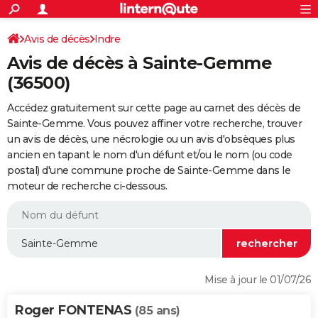
ACTUALITÉS
Connexion
S'inscrire
Avis de décès
Indre
Rechercher
Société
Education
Villes
Politique
Faits Divers
Monde
+
SPORT
Avis de décès à Sainte-Gemme
Football
Cyclisme
Forum
Coupe du monde 2026
Tennis
Rugby
CULTURE
(36500)
TNT
Cinéma
Musique
Programme TV
Streaming
Sorties cinéma
+
FINANCE
Accédez gratuitement sur cette page au carnet des décès de
Sainte-Gemme. Vous pouvez affiner votre recherche, trouver
Impôts
Immobilier
Banque
Crédit
Retraite
Epargne
Risques naturels par ville
Assurance
AUTO
un avis de décès, une nécrologie ou un avis d'obsèques plus
ancien en tapant le nom d'un défunt et/ou le nom (ou code
Réserver un essai
Berlines
Forum auto
Essais
Citadines
SUV
+
HIGH-TECH
postal) d'une commune proche de Sainte-Gemme dans le
moteur de recherche ci-dessous.
Meilleur smartphone
Ordinateurs
Guide high-tech
Mobiles
Internet
Jeux vidéo
+
BRICOLAGE
Aménagement intérieur
Cuisine
Jardinage
+
Forum
Extérieur
Salle de bains
Rangement
WEEK-END
Escapades
Expositions
Week-end nature
Guides de France
Patrimoine
Musées
+
LIFESTYLE
Bien-être
Mode
+
Art de vivre
Loisirs
Modes de vie
SANTE
Mise à jour le 01/07/26
Guide de la santé
Médicaments
+
Alimentation
Maladies
Sommeil
VOYAGE
Roger FONTENAS
(85 ans)