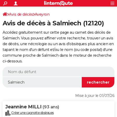
ACTUALITÉS
Connexion
S'inscrire
Avis de décès
Aveyron
Rechercher
Société
Education
Villes
Politique
Faits Divers
Monde
+
SPORT
Avis de décès à Salmiech (12120)
Football
Cyclisme
Forum
Coupe du monde 2026
Tennis
Rugby
CULTURE
Accédez gratuitement sur cette page au carnet des décès de
TNT
Cinéma
Musique
Programme TV
Streaming
Sorties cinéma
+
Salmiech. Vous pouvez affiner votre recherche, trouver un avis
FINANCE
de décès, une nécrologie ou un avis d'obsèques plus ancien en
Impôts
Immobilier
Banque
Crédit
Retraite
Epargne
Risques naturels par ville
Assurance
AUTO
tapant le nom d'un défunt et/ou le nom (ou code postal) d'une
commune proche de Salmiech dans le moteur de recherche
Réserver un essai
Berlines
Forum auto
Essais
Citadines
SUV
+
HIGH-TECH
ci-dessous.
Meilleur smartphone
Ordinateurs
Guide high-tech
Mobiles
Internet
Jeux vidéo
+
BRICOLAGE
Aménagement intérieur
Cuisine
Jardinage
+
Forum
Extérieur
Salle de bains
Rangement
WEEK-END
Escapades
Expositions
Week-end nature
Guides de France
Patrimoine
Musées
+
LIFESTYLE
Mise à jour le 01/07/26
Bien-être
Mode
+
Art de vivre
Loisirs
Modes de vie
SANTE
Jeannine MILLI
(93 ans)
Guide de la santé
Médicaments
+
Alimentation
Maladies
Sommeil
VOYAGE
Créer une cagnotte obsèques