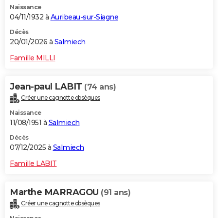
Naissance
City break
Voyage de noces
Climat
Destinations
Voyage nature
Forum
+
PHOTO
04/11/1932 à
Auribeau-sur-Siagne
GUIDES D'ACHAT
Décès
20/01/2026 à
Salmiech
BONS PLANS
Famille MILLI
CARTE DE VOEUX
Jean-paul LABIT
(74 ans)
Carte Bonne année
Carte Pâques
Carte de Noël
Carte Saint-Valentin
Carte d'anniversaire
DICTIONNAIRE
Créer une cagnotte obsèques
Biographies
Expressions
Dictionnaire
Citations
Proverbes
PROGRAMME TV
Naissance
11/08/1951 à
Salmiech
COPAINS D'AVANT
Décès
07/12/2025 à
Salmiech
Se connecter
Collèges
Universités
Service militaire
S'inscrire
Lycées
Primaires
Entreprises
Avis de recherche
AVIS DE DÉCÈS
Famille LABIT
FORUM
Lifestyle
Sport
Television
Cinema
Bricolage
Culture
Auto
Voyage
Marthe MARRAGOU
(91 ans)
Créer une cagnotte obsèques