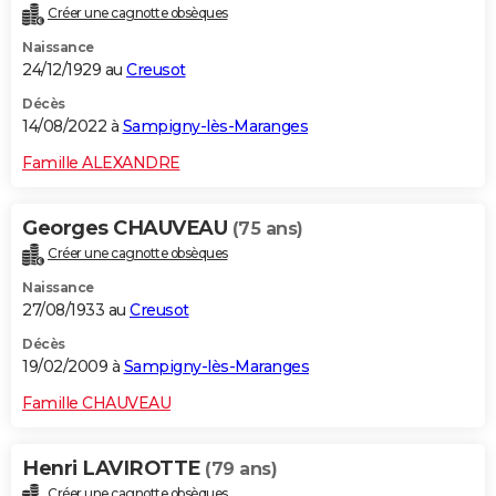
Créer une cagnotte obsèques
City break
Voyage de noces
Climat
Destinations
Voyage nature
Forum
+
PHOTO
Naissance
24/12/1929 au
Creusot
GUIDES D'ACHAT
Décès
BONS PLANS
14/08/2022 à
Sampigny-lès-Maranges
CARTE DE VOEUX
Famille ALEXANDRE
Carte Bonne année
Carte Pâques
Carte de Noël
Carte Saint-Valentin
Carte d'anniversaire
DICTIONNAIRE
Georges CHAUVEAU
(75 ans)
Biographies
Expressions
Dictionnaire
Citations
Proverbes
PROGRAMME TV
Créer une cagnotte obsèques
Naissance
COPAINS D'AVANT
27/08/1933 au
Creusot
Se connecter
Collèges
Universités
Service militaire
S'inscrire
Lycées
Primaires
Entreprises
Avis de recherche
AVIS DE DÉCÈS
Décès
19/02/2009 à
Sampigny-lès-Maranges
FORUM
Famille CHAUVEAU
Lifestyle
Sport
Television
Cinema
Bricolage
Culture
Auto
Voyage
Henri LAVIROTTE
(79 ans)
Créer une cagnotte obsèques