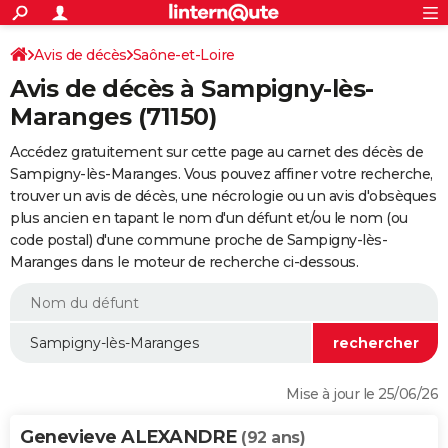
ACTUALITÉS
Connexion
S'inscrire
Avis de décès
Saône-et-Loire
Rechercher
Société
Education
Villes
Politique
Faits Divers
Monde
+
SPORT
Avis de décès à Sampigny-lès-
Football
Cyclisme
Forum
Coupe du monde 2026
Tennis
Rugby
CULTURE
Maranges (71150)
TNT
Cinéma
Musique
Programme TV
Streaming
Sorties cinéma
+
FINANCE
Accédez gratuitement sur cette page au carnet des décès de
Sampigny-lès-Maranges. Vous pouvez affiner votre recherche,
Impôts
Immobilier
Banque
Crédit
Retraite
Epargne
Risques naturels par ville
Assurance
AUTO
trouver un avis de décès, une nécrologie ou un avis d'obsèques
plus ancien en tapant le nom d'un défunt et/ou le nom (ou
Réserver un essai
Berlines
Forum auto
Essais
Citadines
SUV
+
HIGH-TECH
code postal) d'une commune proche de Sampigny-lès-
Maranges dans le moteur de recherche ci-dessous.
Meilleur smartphone
Ordinateurs
Guide high-tech
Mobiles
Internet
Jeux vidéo
+
BRICOLAGE
Aménagement intérieur
Cuisine
Jardinage
+
Forum
Extérieur
Salle de bains
Rangement
WEEK-END
Escapades
Expositions
Week-end nature
Guides de France
Patrimoine
Musées
+
LIFESTYLE
Bien-être
Mode
+
Art de vivre
Loisirs
Modes de vie
SANTE
Mise à jour le 25/06/26
Guide de la santé
Médicaments
+
Alimentation
Maladies
Sommeil
VOYAGE
Genevieve ALEXANDRE
(92 ans)