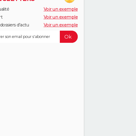
alité
Voir un exemple
rt
Voir un exemple
dossiers d'actu
Voir un exemple