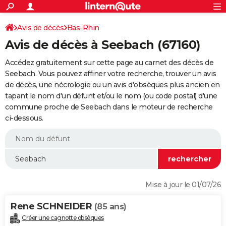
ACTUALITÉS
Connexion
S'inscrire
Avis de décès
Bas-Rhin
Rechercher
Société
Education
Villes
Politique
Faits Divers
Monde
+
SPORT
Avis de décès à Seebach (67160)
Football
Cyclisme
Forum
Coupe du monde 2026
Tennis
Rugby
CULTURE
Accédez gratuitement sur cette page au carnet des décès de
TNT
Cinéma
Musique
Programme TV
Streaming
Sorties cinéma
+
Seebach. Vous pouvez affiner votre recherche, trouver un avis
FINANCE
de décès, une nécrologie ou un avis d'obsèques plus ancien en
Impôts
Immobilier
Banque
Crédit
Retraite
Epargne
Risques naturels par ville
Assurance
AUTO
tapant le nom d'un défunt et/ou le nom (ou code postal) d'une
commune proche de Seebach dans le moteur de recherche
Réserver un essai
Berlines
Forum auto
Essais
Citadines
SUV
+
HIGH-TECH
ci-dessous.
Meilleur smartphone
Ordinateurs
Guide high-tech
Mobiles
Internet
Jeux vidéo
+
BRICOLAGE
Aménagement intérieur
Cuisine
Jardinage
+
Forum
Extérieur
Salle de bains
Rangement
WEEK-END
Escapades
Expositions
Week-end nature
Guides de France
Patrimoine
Musées
+
LIFESTYLE
Mise à jour le 01/07/26
Bien-être
Mode
+
Art de vivre
Loisirs
Modes de vie
SANTE
Rene SCHNEIDER
(85 ans)
Guide de la santé
Médicaments
+
Alimentation
Maladies
Sommeil
VOYAGE
Créer une cagnotte obsèques