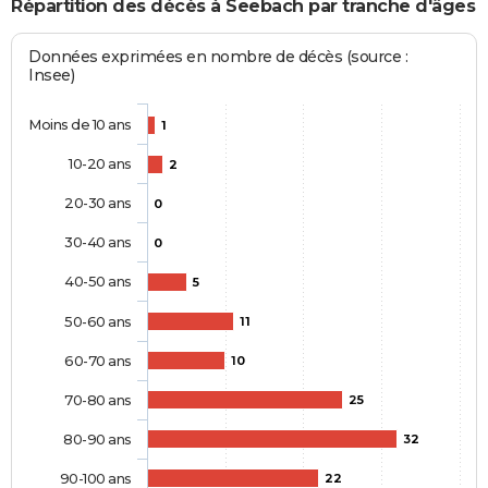
Répartition des décès à Seebach par tranche d'âges
Données exprimées en nombre de décès (source :
Insee)
Moins de 10 ans
1
10-20 ans
2
20-30 ans
0
30-40 ans
0
40-50 ans
5
50-60 ans
11
60-70 ans
10
70-80 ans
25
80-90 ans
32
90-100 ans
22