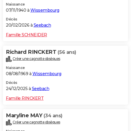
Naissance
City break
Voyage de noces
Climat
Destinations
Voyage nature
Forum
+
PHOTO
07/11/1940 à
Wissembourg
GUIDES D'ACHAT
Décès
20/02/2026 à
Seebach
BONS PLANS
Famille SCHNEIDER
CARTE DE VOEUX
Richard RINCKERT
(56 ans)
Carte Bonne année
Carte Pâques
Carte de Noël
Carte Saint-Valentin
Carte d'anniversaire
DICTIONNAIRE
Créer une cagnotte obsèques
Biographies
Expressions
Dictionnaire
Citations
Proverbes
PROGRAMME TV
Naissance
08/08/1969 à
Wissembourg
COPAINS D'AVANT
Décès
24/12/2025 à
Seebach
Se connecter
Collèges
Universités
Service militaire
S'inscrire
Lycées
Primaires
Entreprises
Avis de recherche
AVIS DE DÉCÈS
Famille RINCKERT
FORUM
Lifestyle
Sport
Television
Cinema
Bricolage
Culture
Auto
Voyage
Maryline MAY
(34 ans)
Créer une cagnotte obsèques