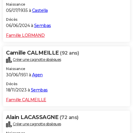
Naissance
City break
Voyage de noces
Climat
Destinations
Voyage nature
Forum
+
PHOTO
05/07/1935 à
Castella
GUIDES D'ACHAT
Décès
06/06/2024 à
Sembas
BONS PLANS
Famille LORMAND
CARTE DE VOEUX
Camille CALMEILLE
(92 ans)
Carte Bonne année
Carte Pâques
Carte de Noël
Carte Saint-Valentin
Carte d'anniversaire
DICTIONNAIRE
Créer une cagnotte obsèques
Biographies
Expressions
Dictionnaire
Citations
Proverbes
PROGRAMME TV
Naissance
30/06/1931 à
Agen
COPAINS D'AVANT
Décès
18/11/2023 à
Sembas
Se connecter
Collèges
Universités
Service militaire
S'inscrire
Lycées
Primaires
Entreprises
Avis de recherche
AVIS DE DÉCÈS
Famille CALMEILLE
FORUM
Lifestyle
Sport
Television
Cinema
Bricolage
Culture
Auto
Voyage
Alain LACASSAGNE
(72 ans)
Créer une cagnotte obsèques