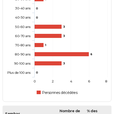
30-40 ans
0
40-50 ans
0
50-60 ans
3
60-70 ans
3
70-80 ans
1
80-90 ans
6
90-100 ans
3
Plus de 100 ans
0
0
2
4
6
8
Personnes décédées
Nombre de
% des
Sembas