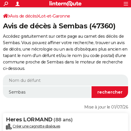
ACTUALITÉS
Connexion
S'inscrire
Avis de décès
Lot-et-Garonne
Rechercher
Société
Education
Villes
Politique
Faits Divers
Monde
+
SPORT
Avis de décès à Sembas (47360)
Football
Cyclisme
Forum
Coupe du monde 2026
Tennis
Rugby
CULTURE
Accédez gratuitement sur cette page au carnet des décès de
TNT
Cinéma
Musique
Programme TV
Streaming
Sorties cinéma
+
Sembas. Vous pouvez affiner votre recherche, trouver un avis
FINANCE
de décès, une nécrologie ou un avis d'obsèques plus ancien en
Impôts
Immobilier
Banque
Crédit
Retraite
Epargne
Risques naturels par ville
Assurance
AUTO
tapant le nom d'un défunt et/ou le nom (ou code postal) d'une
commune proche de Sembas dans le moteur de recherche
Réserver un essai
Berlines
Forum auto
Essais
Citadines
SUV
+
HIGH-TECH
ci-dessous.
Meilleur smartphone
Ordinateurs
Guide high-tech
Mobiles
Internet
Jeux vidéo
+
BRICOLAGE
Aménagement intérieur
Cuisine
Jardinage
+
Forum
Extérieur
Salle de bains
Rangement
WEEK-END
Escapades
Expositions
Week-end nature
Guides de France
Patrimoine
Musées
+
LIFESTYLE
Mise à jour le 01/07/26
Bien-être
Mode
+
Art de vivre
Loisirs
Modes de vie
SANTE
Heres LORMAND
(88 ans)
Guide de la santé
Médicaments
+
Alimentation
Maladies
Sommeil
VOYAGE
Créer une cagnotte obsèques