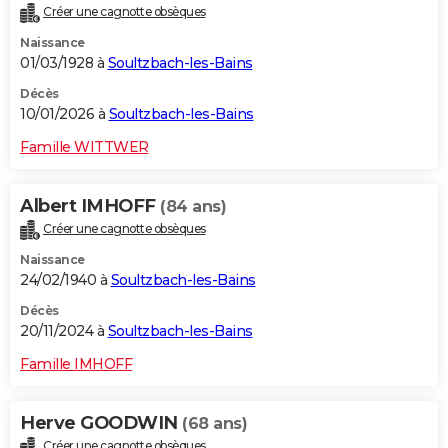
Créer une cagnotte obsèques
City break
Voyage de noces
Climat
Destinations
Voyage nature
Forum
+
PHOTO
Naissance
01/03/1928 à
Soultzbach-les-Bains
GUIDES D'ACHAT
Décès
BONS PLANS
10/01/2026 à
Soultzbach-les-Bains
CARTE DE VOEUX
Famille WITTWER
Carte Bonne année
Carte Pâques
Carte de Noël
Carte Saint-Valentin
Carte d'anniversaire
DICTIONNAIRE
Albert IMHOFF
(84 ans)
Biographies
Expressions
Dictionnaire
Citations
Proverbes
PROGRAMME TV
Créer une cagnotte obsèques
Naissance
COPAINS D'AVANT
24/02/1940 à
Soultzbach-les-Bains
Se connecter
Collèges
Universités
Service militaire
S'inscrire
Lycées
Primaires
Entreprises
Avis de recherche
AVIS DE DÉCÈS
Décès
20/11/2024 à
Soultzbach-les-Bains
FORUM
Famille IMHOFF
Lifestyle
Sport
Television
Cinema
Bricolage
Culture
Auto
Voyage
Herve GOODWIN
(68 ans)
Créer une cagnotte obsèques