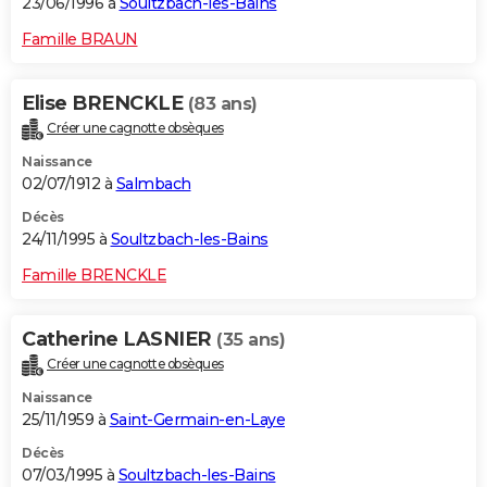
23/06/1996 à
Soultzbach-les-Bains
Famille BRAUN
Elise BRENCKLE
(83 ans)
Créer une cagnotte obsèques
Naissance
02/07/1912 à
Salmbach
Décès
24/11/1995 à
Soultzbach-les-Bains
Famille BRENCKLE
Catherine LASNIER
(35 ans)
Créer une cagnotte obsèques
Naissance
25/11/1959 à
Saint-Germain-en-Laye
Décès
07/03/1995 à
Soultzbach-les-Bains