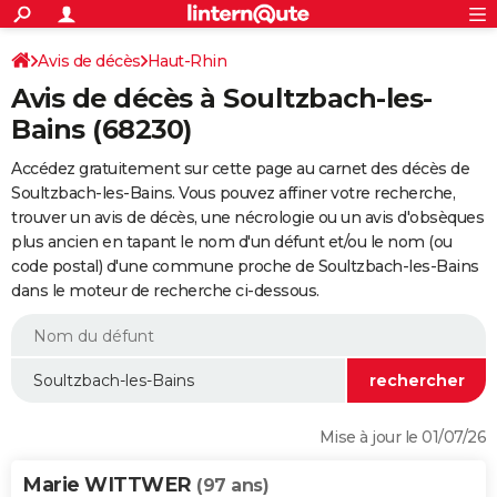
ACTUALITÉS
Connexion
S'inscrire
Avis de décès
Haut-Rhin
Rechercher
Société
Education
Villes
Politique
Faits Divers
Monde
+
SPORT
Avis de décès à Soultzbach-les-
Football
Cyclisme
Forum
Coupe du monde 2026
Tennis
Rugby
CULTURE
Bains (68230)
TNT
Cinéma
Musique
Programme TV
Streaming
Sorties cinéma
+
FINANCE
Accédez gratuitement sur cette page au carnet des décès de
Soultzbach-les-Bains. Vous pouvez affiner votre recherche,
Impôts
Immobilier
Banque
Crédit
Retraite
Epargne
Risques naturels par ville
Assurance
AUTO
trouver un avis de décès, une nécrologie ou un avis d'obsèques
plus ancien en tapant le nom d'un défunt et/ou le nom (ou
Réserver un essai
Berlines
Forum auto
Essais
Citadines
SUV
+
HIGH-TECH
code postal) d'une commune proche de Soultzbach-les-Bains
dans le moteur de recherche ci-dessous.
Meilleur smartphone
Ordinateurs
Guide high-tech
Mobiles
Internet
Jeux vidéo
+
BRICOLAGE
Aménagement intérieur
Cuisine
Jardinage
+
Forum
Extérieur
Salle de bains
Rangement
WEEK-END
Escapades
Expositions
Week-end nature
Guides de France
Patrimoine
Musées
+
LIFESTYLE
Bien-être
Mode
+
Art de vivre
Loisirs
Modes de vie
SANTE
Mise à jour le 01/07/26
Guide de la santé
Médicaments
+
Alimentation
Maladies
Sommeil
VOYAGE
Marie WITTWER
(97 ans)