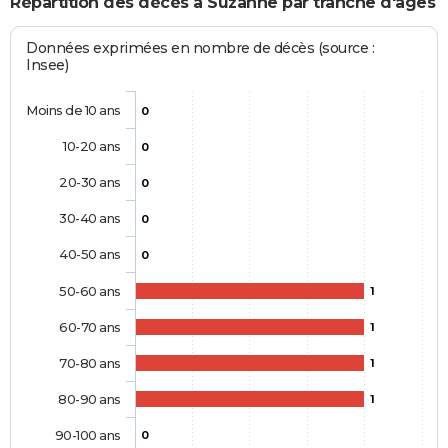
Répartition des décès à Suzanne par tranche d'âges
Données exprimées en nombre de décès (source :
Insee)
Moins de 10 ans
0
10-20 ans
0
20-30 ans
0
30-40 ans
0
40-50 ans
0
50-60 ans
1
60-70 ans
1
70-80 ans
1
80-90 ans
1
90-100 ans
0