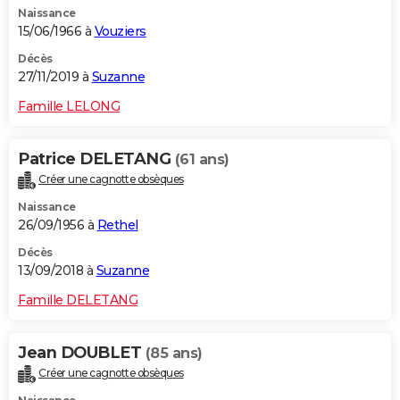
Naissance
City break
Voyage de noces
Climat
Destinations
Voyage nature
Forum
+
PHOTO
15/06/1966 à
Vouziers
GUIDES D'ACHAT
Décès
27/11/2019 à
Suzanne
BONS PLANS
Famille LELONG
CARTE DE VOEUX
Patrice DELETANG
(61 ans)
Carte Bonne année
Carte Pâques
Carte de Noël
Carte Saint-Valentin
Carte d'anniversaire
DICTIONNAIRE
Créer une cagnotte obsèques
Biographies
Expressions
Dictionnaire
Citations
Proverbes
PROGRAMME TV
Naissance
26/09/1956 à
Rethel
COPAINS D'AVANT
Décès
13/09/2018 à
Suzanne
Se connecter
Collèges
Universités
Service militaire
S'inscrire
Lycées
Primaires
Entreprises
Avis de recherche
AVIS DE DÉCÈS
Famille DELETANG
FORUM
Lifestyle
Sport
Television
Cinema
Bricolage
Culture
Auto
Voyage
Jean DOUBLET
(85 ans)
Créer une cagnotte obsèques