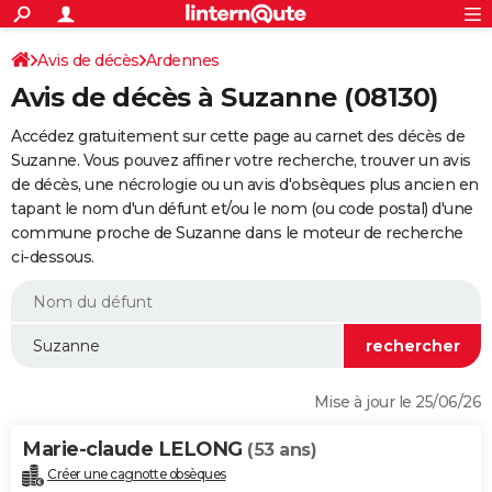
ACTUALITÉS
Connexion
S'inscrire
Avis de décès
Ardennes
Rechercher
Société
Education
Villes
Politique
Faits Divers
Monde
+
SPORT
Avis de décès à Suzanne (08130)
Football
Cyclisme
Forum
Coupe du monde 2026
Tennis
Rugby
CULTURE
Accédez gratuitement sur cette page au carnet des décès de
TNT
Cinéma
Musique
Programme TV
Streaming
Sorties cinéma
+
Suzanne. Vous pouvez affiner votre recherche, trouver un avis
FINANCE
de décès, une nécrologie ou un avis d'obsèques plus ancien en
Impôts
Immobilier
Banque
Crédit
Retraite
Epargne
Risques naturels par ville
Assurance
AUTO
tapant le nom d'un défunt et/ou le nom (ou code postal) d'une
commune proche de Suzanne dans le moteur de recherche
Réserver un essai
Berlines
Forum auto
Essais
Citadines
SUV
+
HIGH-TECH
ci-dessous.
Meilleur smartphone
Ordinateurs
Guide high-tech
Mobiles
Internet
Jeux vidéo
+
BRICOLAGE
Aménagement intérieur
Cuisine
Jardinage
+
Forum
Extérieur
Salle de bains
Rangement
WEEK-END
Escapades
Expositions
Week-end nature
Guides de France
Patrimoine
Musées
+
LIFESTYLE
Mise à jour le 25/06/26
Bien-être
Mode
+
Art de vivre
Loisirs
Modes de vie
SANTE
Marie-claude LELONG
(53 ans)
Guide de la santé
Médicaments
+
Alimentation
Maladies
Sommeil
VOYAGE
Créer une cagnotte obsèques