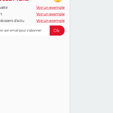
alité
Voir un exemple
rt
Voir un exemple
dossiers d'actu
Voir un exemple