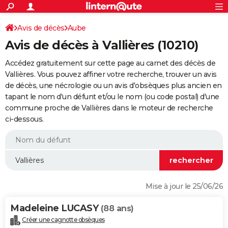
ACTUALITÉS
Connexion
S'inscrire
Avis de décès
Aube
Rechercher
Société
Education
Villes
Politique
Faits Divers
Monde
+
SPORT
Avis de décès à Vallières (10210)
Football
Cyclisme
Forum
Coupe du monde 2026
Tennis
Rugby
CULTURE
Accédez gratuitement sur cette page au carnet des décès de
TNT
Cinéma
Musique
Programme TV
Streaming
Sorties cinéma
+
Vallières. Vous pouvez affiner votre recherche, trouver un avis
FINANCE
de décès, une nécrologie ou un avis d'obsèques plus ancien en
Impôts
Immobilier
Banque
Crédit
Retraite
Epargne
Risques naturels par ville
Assurance
AUTO
tapant le nom d'un défunt et/ou le nom (ou code postal) d'une
commune proche de Vallières dans le moteur de recherche
Réserver un essai
Berlines
Forum auto
Essais
Citadines
SUV
+
HIGH-TECH
ci-dessous.
Meilleur smartphone
Ordinateurs
Guide high-tech
Mobiles
Internet
Jeux vidéo
+
BRICOLAGE
Aménagement intérieur
Cuisine
Jardinage
+
Forum
Extérieur
Salle de bains
Rangement
WEEK-END
Escapades
Expositions
Week-end nature
Guides de France
Patrimoine
Musées
+
LIFESTYLE
Mise à jour le 25/06/26
Bien-être
Mode
+
Art de vivre
Loisirs
Modes de vie
SANTE
Madeleine LUCASY
(88 ans)
Guide de la santé
Médicaments
+
Alimentation
Maladies
Sommeil
VOYAGE
Créer une cagnotte obsèques