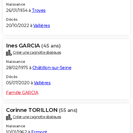
Naissance
City break
Voyage de noces
Climat
Destinations
Voyage nature
Forum
+
PHOTO
26/01/1934 à
Troyes
GUIDES D'ACHAT
Décès
20/10/2022 à
Vallières
BONS PLANS
CARTE DE VOEUX
Ines GARCIA
(45 ans)
Créer une cagnotte obsèques
Carte Bonne année
Carte Pâques
Carte de Noël
Carte Saint-Valentin
Carte d'anniversaire
DICTIONNAIRE
Naissance
Biographies
Expressions
Dictionnaire
Citations
Proverbes
28/02/1975 à
Châtillon-sur-Seine
PROGRAMME TV
Décès
COPAINS D'AVANT
05/07/2020 à
Vallières
Se connecter
Collèges
Universités
Service militaire
S'inscrire
Lycées
Primaires
Entreprises
Avis de recherche
AVIS DE DÉCÈS
Famille GARCIA
FORUM
Corinne TORILLON
(55 ans)
Lifestyle
Sport
Television
Cinema
Bricolage
Culture
Auto
Voyage
Créer une cagnotte obsèques
Naissance
10/01/1962 à
Ermont