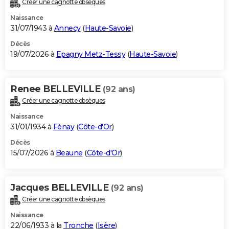
Créer une cagnotte obsèques
City break
Voyage de noces
Climat
Destinations
Voyage nature
Forum
+
PHOTO
Naissance
31/07/1943 à
Annecy
(
Haute-Savoie
)
GUIDES D'ACHAT
Décès
19/07/2026 à
Epagny Metz-Tessy
(
Haute-Savoie
)
BONS PLANS
CARTE DE VOEUX
Renee BELLEVILLE
(92 ans)
Carte Bonne année
Carte Pâques
Carte de Noël
Carte Saint-Valentin
Carte d'anniversaire
DICTIONNAIRE
Créer une cagnotte obsèques
Biographies
Expressions
Dictionnaire
Citations
Proverbes
PROGRAMME TV
Naissance
31/01/1934 à
Fénay
(
Côte-d'Or
)
COPAINS D'AVANT
Décès
15/07/2026 à
Beaune
(
Côte-d'Or
)
Se connecter
Collèges
Universités
Service militaire
S'inscrire
Lycées
Primaires
Entreprises
Avis de recherche
AVIS DE DÉCÈS
FORUM
Jacques BELLEVILLE
(92 ans)
Lifestyle
Sport
Television
Cinema
Bricolage
Culture
Auto
Voyage
Créer une cagnotte obsèques
Naissance
22/06/1933 à la
Tronche
(
Isère
)