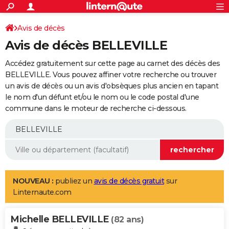
ACTUALITÉS
Connexion
S'inscrire
Avis de décès
Rechercher
Société
Education
Villes
Politique
Faits Divers
Monde
+
SPORT
Avis de décès BELLEVILLE
Football
Cyclisme
Forum
Coupe du monde 2026
Tennis
Rugby
CULTURE
Accédez gratuitement sur cette page au carnet des décès des
TNT
Cinéma
Musique
Programme TV
Streaming
Sorties cinéma
+
BELLEVILLE. Vous pouvez affiner votre recherche ou trouver
FINANCE
un avis de décès ou un avis d'obsèques plus ancien en tapant
Impôts
Immobilier
Banque
Crédit
Retraite
Epargne
Risques naturels par ville
Assurance
AUTO
le nom d'un défunt et/ou le nom ou le code postal d'une
commune dans le moteur de recherche ci-dessous.
Réserver un essai
Berlines
Forum auto
Essais
Citadines
SUV
+
HIGH-TECH
Meilleur smartphone
Ordinateurs
Guide high-tech
Mobiles
Internet
Jeux vidéo
+
BRICOLAGE
Aménagement intérieur
Cuisine
Jardinage
+
Forum
Extérieur
Salle de bains
Rangement
WEEK-END
Escapades
Expositions
Week-end nature
Guides de France
Patrimoine
Musées
+
LIFESTYLE
NOUVEAU :
publiez un
avis de décès gratuit
sur
Linternaute.com
Bien-être
Mode
+
Art de vivre
Loisirs
Modes de vie
SANTE
Michelle BELLEVILLE
Guide de la santé
Médicaments
+
Alimentation
Maladies
Sommeil
(82 ans)
VOYAGE