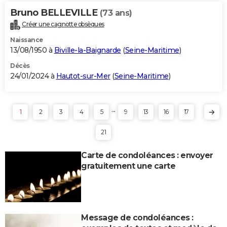
Bruno BELLEVILLE
(73 ans)
Créer une cagnotte obsèques
Naissance
13/08/1950 à
Biville-la-Baignarde
(
Seine-Maritime
)
Décès
24/01/2024 à
Hautot-sur-Mer
(
Seine-Maritime
)
...
1
2
3
4
5
9
13
16
17
21
Carte de condoléances : envoyer
gratuitement une carte
Message de condoléances :