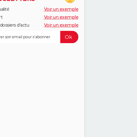
alité
Voir un exemple
rt
Voir un exemple
dossiers d'actu
Voir un exemple