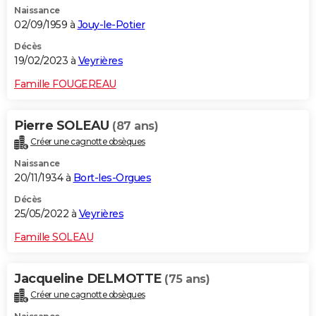
Naissance
City break
Voyage de noces
Climat
Destinations
Voyage nature
Forum
+
PHOTO
02/09/1959 à
Jouy-le-Potier
GUIDES D'ACHAT
Décès
19/02/2023 à
Veyrières
BONS PLANS
Famille FOUGEREAU
CARTE DE VOEUX
Pierre SOLEAU
(87 ans)
Carte Bonne année
Carte Pâques
Carte de Noël
Carte Saint-Valentin
Carte d'anniversaire
DICTIONNAIRE
Créer une cagnotte obsèques
Biographies
Expressions
Dictionnaire
Citations
Proverbes
PROGRAMME TV
Naissance
20/11/1934 à
Bort-les-Orgues
COPAINS D'AVANT
Décès
25/05/2022 à
Veyrières
Se connecter
Collèges
Universités
Service militaire
S'inscrire
Lycées
Primaires
Entreprises
Avis de recherche
AVIS DE DÉCÈS
Famille SOLEAU
FORUM
Lifestyle
Sport
Television
Cinema
Bricolage
Culture
Auto
Voyage
Jacqueline DELMOTTE
(75 ans)
Créer une cagnotte obsèques