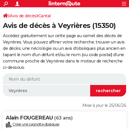
ACTUALITÉS
Connexion
S'inscrire
Avis de décès
Cantal
Rechercher
Société
Education
Villes
Politique
Faits Divers
Monde
+
SPORT
Avis de décès à Veyrières (15350)
Football
Cyclisme
Forum
Coupe du monde 2026
Tennis
Rugby
CULTURE
Accédez gratuitement sur cette page au carnet des décès de
TNT
Cinéma
Musique
Programme TV
Streaming
Sorties cinéma
+
Veyrières. Vous pouvez affiner votre recherche, trouver un avis
FINANCE
de décès, une nécrologie ou un avis d'obsèques plus ancien en
Impôts
Immobilier
Banque
Crédit
Retraite
Epargne
Risques naturels par ville
Assurance
AUTO
tapant le nom d'un défunt et/ou le nom (ou code postal) d'une
commune proche de Veyrières dans le moteur de recherche
Réserver un essai
Berlines
Forum auto
Essais
Citadines
SUV
+
HIGH-TECH
ci-dessous.
Meilleur smartphone
Ordinateurs
Guide high-tech
Mobiles
Internet
Jeux vidéo
+
BRICOLAGE
Aménagement intérieur
Cuisine
Jardinage
+
Forum
Extérieur
Salle de bains
Rangement
WEEK-END
Escapades
Expositions
Week-end nature
Guides de France
Patrimoine
Musées
+
LIFESTYLE
Mise à jour le 25/06/26
Bien-être
Mode
+
Art de vivre
Loisirs
Modes de vie
SANTE
Alain FOUGEREAU
(63 ans)
Guide de la santé
Médicaments
+
Alimentation
Maladies
Sommeil
VOYAGE
Créer une cagnotte obsèques