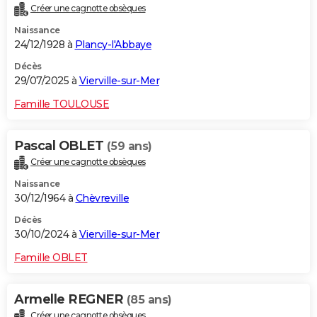
Créer une cagnotte obsèques
City break
Voyage de noces
Climat
Destinations
Voyage nature
Forum
+
PHOTO
Naissance
24/12/1928 à
Plancy-l'Abbaye
GUIDES D'ACHAT
Décès
BONS PLANS
29/07/2025 à
Vierville-sur-Mer
CARTE DE VOEUX
Famille TOULOUSE
Carte Bonne année
Carte Pâques
Carte de Noël
Carte Saint-Valentin
Carte d'anniversaire
DICTIONNAIRE
Pascal OBLET
(59 ans)
Biographies
Expressions
Dictionnaire
Citations
Proverbes
PROGRAMME TV
Créer une cagnotte obsèques
Naissance
COPAINS D'AVANT
30/12/1964 à
Chèvreville
Se connecter
Collèges
Universités
Service militaire
S'inscrire
Lycées
Primaires
Entreprises
Avis de recherche
AVIS DE DÉCÈS
Décès
30/10/2024 à
Vierville-sur-Mer
FORUM
Famille OBLET
Lifestyle
Sport
Television
Cinema
Bricolage
Culture
Auto
Voyage
Armelle REGNER
(85 ans)
Créer une cagnotte obsèques