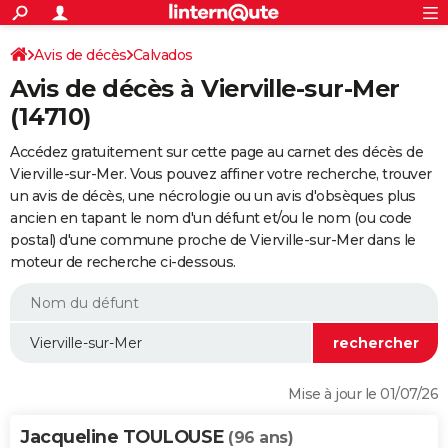
ACTUALITÉS
Connexion
S'inscrire
Avis de décès
Calvados
Rechercher
Société
Education
Villes
Politique
Faits Divers
Monde
+
SPORT
Avis de décès à Vierville-sur-Mer
Football
Cyclisme
Forum
Coupe du monde 2026
Tennis
Rugby
CULTURE
(14710)
TNT
Cinéma
Musique
Programme TV
Streaming
Sorties cinéma
+
FINANCE
Accédez gratuitement sur cette page au carnet des décès de
Vierville-sur-Mer. Vous pouvez affiner votre recherche, trouver
Impôts
Immobilier
Banque
Crédit
Retraite
Epargne
Risques naturels par ville
Assurance
AUTO
un avis de décès, une nécrologie ou un avis d'obsèques plus
ancien en tapant le nom d'un défunt et/ou le nom (ou code
Réserver un essai
Berlines
Forum auto
Essais
Citadines
SUV
+
HIGH-TECH
postal) d'une commune proche de Vierville-sur-Mer dans le
moteur de recherche ci-dessous.
Meilleur smartphone
Ordinateurs
Guide high-tech
Mobiles
Internet
Jeux vidéo
+
BRICOLAGE
Aménagement intérieur
Cuisine
Jardinage
+
Forum
Extérieur
Salle de bains
Rangement
WEEK-END
Escapades
Expositions
Week-end nature
Guides de France
Patrimoine
Musées
+
LIFESTYLE
Bien-être
Mode
+
Art de vivre
Loisirs
Modes de vie
SANTE
Mise à jour le 01/07/26
Guide de la santé
Médicaments
+
Alimentation
Maladies
Sommeil
VOYAGE
Jacqueline TOULOUSE
(96 ans)