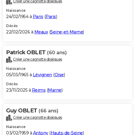
Créer une cagnotte obsèques
City break
Voyage de noces
Climat
Destinations
Voyage nature
Forum
+
PHOTO
Naissance
24/02/1954 à
Paris
(
Paris
)
GUIDES D'ACHAT
Décès
22/02/2026 à
Meaux
(
Seine-et-Marne
)
BONS PLANS
CARTE DE VOEUX
Patrick OBLET
(60 ans)
Carte Bonne année
Carte Pâques
Carte de Noël
Carte Saint-Valentin
Carte d'anniversaire
DICTIONNAIRE
Créer une cagnotte obsèques
Biographies
Expressions
Dictionnaire
Citations
Proverbes
PROGRAMME TV
Naissance
05/03/1965 à
Lévignen
(
Oise
)
COPAINS D'AVANT
Décès
23/11/2025 à
Reims
(
Marne
)
Se connecter
Collèges
Universités
Service militaire
S'inscrire
Lycées
Primaires
Entreprises
Avis de recherche
AVIS DE DÉCÈS
FORUM
Guy OBLET
(66 ans)
Lifestyle
Sport
Television
Cinema
Bricolage
Culture
Auto
Voyage
Créer une cagnotte obsèques
Naissance
03/02/1959 à
Antony
(
Hauts-de-Seine
)