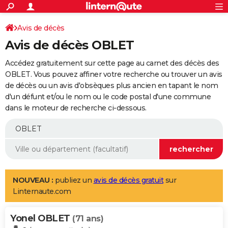
ACTUALITÉS
Connexion
S'inscrire
Avis de décès
Rechercher
Société
Education
Villes
Politique
Faits Divers
Monde
+
SPORT
Avis de décès OBLET
Football
Cyclisme
Forum
Coupe du monde 2026
Tennis
Rugby
CULTURE
Accédez gratuitement sur cette page au carnet des décès des
TNT
Cinéma
Musique
Programme TV
Streaming
Sorties cinéma
+
OBLET. Vous pouvez affiner votre recherche ou trouver un avis
FINANCE
de décès ou un avis d'obsèques plus ancien en tapant le nom
Impôts
Immobilier
Banque
Crédit
Retraite
Epargne
Risques naturels par ville
Assurance
AUTO
d'un défunt et/ou le nom ou le code postal d'une commune
dans le moteur de recherche ci-dessous.
Réserver un essai
Berlines
Forum auto
Essais
Citadines
SUV
+
HIGH-TECH
Meilleur smartphone
Ordinateurs
Guide high-tech
Mobiles
Internet
Jeux vidéo
+
BRICOLAGE
Aménagement intérieur
Cuisine
Jardinage
+
Forum
Extérieur
Salle de bains
Rangement
WEEK-END
Escapades
Expositions
Week-end nature
Guides de France
Patrimoine
Musées
+
LIFESTYLE
NOUVEAU :
publiez un
avis de décès gratuit
sur
Linternaute.com
Bien-être
Mode
+
Art de vivre
Loisirs
Modes de vie
SANTE
Yonel OBLET
Guide de la santé
Médicaments
+
Alimentation
Maladies
Sommeil
(71 ans)
VOYAGE