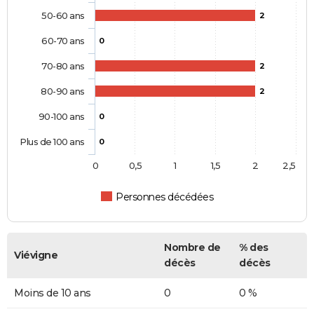
50-60 ans
2
60-70 ans
0
70-80 ans
2
80-90 ans
2
90-100 ans
0
Plus de 100 ans
0
0
0,5
1
1,5
2
2,5
Personnes décédées
Nombre de
% des
Viévigne
décès
décès
Moins de 10 ans
0
0 %