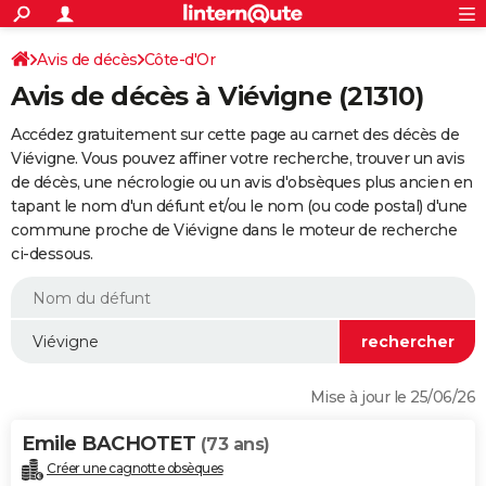
ACTUALITÉS
Connexion
S'inscrire
Avis de décès
Côte-d'Or
Rechercher
Société
Education
Villes
Politique
Faits Divers
Monde
+
SPORT
Avis de décès à Viévigne (21310)
Football
Cyclisme
Forum
Coupe du monde 2026
Tennis
Rugby
CULTURE
Accédez gratuitement sur cette page au carnet des décès de
TNT
Cinéma
Musique
Programme TV
Streaming
Sorties cinéma
+
Viévigne. Vous pouvez affiner votre recherche, trouver un avis
FINANCE
de décès, une nécrologie ou un avis d'obsèques plus ancien en
Impôts
Immobilier
Banque
Crédit
Retraite
Epargne
Risques naturels par ville
Assurance
AUTO
tapant le nom d'un défunt et/ou le nom (ou code postal) d'une
commune proche de Viévigne dans le moteur de recherche
Réserver un essai
Berlines
Forum auto
Essais
Citadines
SUV
+
HIGH-TECH
ci-dessous.
Meilleur smartphone
Ordinateurs
Guide high-tech
Mobiles
Internet
Jeux vidéo
+
BRICOLAGE
Aménagement intérieur
Cuisine
Jardinage
+
Forum
Extérieur
Salle de bains
Rangement
WEEK-END
Escapades
Expositions
Week-end nature
Guides de France
Patrimoine
Musées
+
LIFESTYLE
Mise à jour le 25/06/26
Bien-être
Mode
+
Art de vivre
Loisirs
Modes de vie
SANTE
Emile BACHOTET
(73 ans)
Guide de la santé
Médicaments
+
Alimentation
Maladies
Sommeil
VOYAGE
Créer une cagnotte obsèques