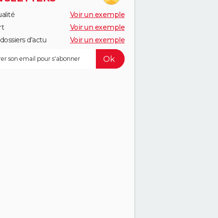
alité
Voir un exemple
rt
Voir un exemple
dossiers d'actu
Voir un exemple