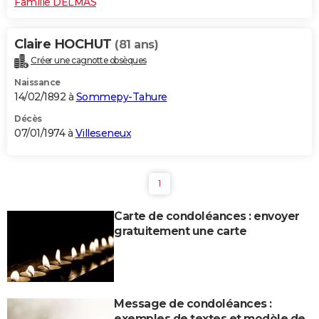
Famille DELMAS
Claire HOCHUT
(81 ans)
Créer une cagnotte obsèques
Naissance
14/02/1892 à
Sommepy-Tahure
Décès
07/01/1974 à
Villeseneux
1
Carte de condoléances : envoyer
gratuitement une carte
Message de condoléances :
exemples de textes et modèle de