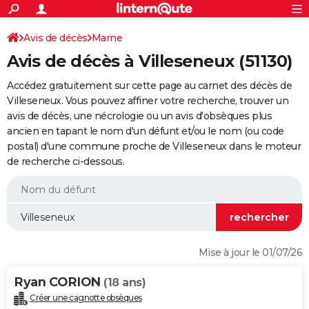
ACTUALITÉS
Connexion
S'inscrire
Avis de décès
Marne
Rechercher
Société
Education
Villes
Politique
Faits Divers
Monde
+
SPORT
Avis de décès à Villeseneux (51130)
Football
Cyclisme
Forum
Coupe du monde 2026
Tennis
Rugby
CULTURE
Accédez gratuitement sur cette page au carnet des décès de
TNT
Cinéma
Musique
Programme TV
Streaming
Sorties cinéma
+
Villeseneux. Vous pouvez affiner votre recherche, trouver un
FINANCE
avis de décès, une nécrologie ou un avis d'obsèques plus
Impôts
Immobilier
Banque
Crédit
Retraite
Epargne
Risques naturels par ville
Assurance
AUTO
ancien en tapant le nom d'un défunt et/ou le nom (ou code
postal) d'une commune proche de Villeseneux dans le moteur
Réserver un essai
Berlines
Forum auto
Essais
Citadines
SUV
+
HIGH-TECH
de recherche ci-dessous.
Meilleur smartphone
Ordinateurs
Guide high-tech
Mobiles
Internet
Jeux vidéo
+
BRICOLAGE
Aménagement intérieur
Cuisine
Jardinage
+
Forum
Extérieur
Salle de bains
Rangement
WEEK-END
Escapades
Expositions
Week-end nature
Guides de France
Patrimoine
Musées
+
LIFESTYLE
Mise à jour le 01/07/26
Bien-être
Mode
+
Art de vivre
Loisirs
Modes de vie
SANTE
Ryan CORION
(18 ans)
Guide de la santé
Médicaments
+
Alimentation
Maladies
Sommeil
VOYAGE
Créer une cagnotte obsèques