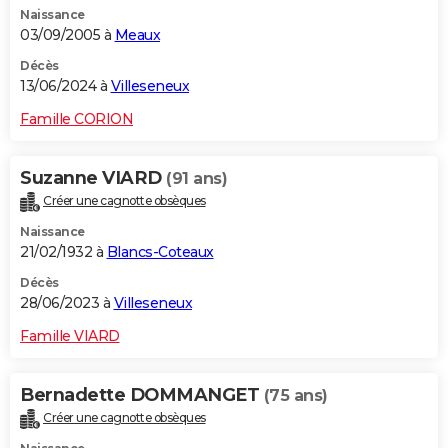
Naissance
City break
Voyage de noces
Climat
Destinations
Voyage nature
Forum
+
PHOTO
03/09/2005 à
Meaux
GUIDES D'ACHAT
Décès
13/06/2024 à
Villeseneux
BONS PLANS
Famille CORION
CARTE DE VOEUX
Suzanne VIARD
(91 ans)
Carte Bonne année
Carte Pâques
Carte de Noël
Carte Saint-Valentin
Carte d'anniversaire
DICTIONNAIRE
Créer une cagnotte obsèques
Biographies
Expressions
Dictionnaire
Citations
Proverbes
PROGRAMME TV
Naissance
21/02/1932 à
Blancs-Coteaux
COPAINS D'AVANT
Décès
28/06/2023 à
Villeseneux
Se connecter
Collèges
Universités
Service militaire
S'inscrire
Lycées
Primaires
Entreprises
Avis de recherche
AVIS DE DÉCÈS
Famille VIARD
FORUM
Lifestyle
Sport
Television
Cinema
Bricolage
Culture
Auto
Voyage
Bernadette DOMMANGET
(75 ans)
Créer une cagnotte obsèques