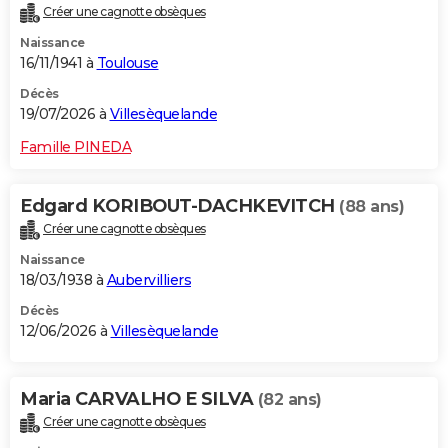
Créer une cagnotte obsèques
City break
Voyage de noces
Climat
Destinations
Voyage nature
Forum
+
PHOTO
Naissance
16/11/1941 à
Toulouse
GUIDES D'ACHAT
Décès
BONS PLANS
19/07/2026 à
Villesèquelande
CARTE DE VOEUX
Famille PINEDA
Carte Bonne année
Carte Pâques
Carte de Noël
Carte Saint-Valentin
Carte d'anniversaire
DICTIONNAIRE
Edgard KORIBOUT-DACHKEVITCH
(88 ans)
Biographies
Expressions
Dictionnaire
Citations
Proverbes
PROGRAMME TV
Créer une cagnotte obsèques
Naissance
COPAINS D'AVANT
18/03/1938 à
Aubervilliers
Se connecter
Collèges
Universités
Service militaire
S'inscrire
Lycées
Primaires
Entreprises
Avis de recherche
AVIS DE DÉCÈS
Décès
12/06/2026 à
Villesèquelande
FORUM
Lifestyle
Sport
Television
Cinema
Bricolage
Culture
Auto
Voyage
Maria CARVALHO E SILVA
(82 ans)
Créer une cagnotte obsèques