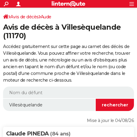
ACTUALITÉS
Connexion
S'inscrire
Avis de décès
Aude
Rechercher
Société
Education
Villes
Politique
Faits Divers
Monde
+
SPORT
Avis de décès à Villesèquelande
Football
Cyclisme
Forum
Coupe du monde 2026
Tennis
Rugby
CULTURE
(11170)
TNT
Cinéma
Musique
Programme TV
Streaming
Sorties cinéma
+
FINANCE
Accédez gratuitement sur cette page au carnet des décès de
Villesèquelande. Vous pouvez affiner votre recherche, trouver
Impôts
Immobilier
Banque
Crédit
Retraite
Epargne
Risques naturels par ville
Assurance
AUTO
un avis de décès, une nécrologie ou un avis d'obsèques plus
ancien en tapant le nom d'un défunt et/ou le nom (ou code
Réserver un essai
Berlines
Forum auto
Essais
Citadines
SUV
+
HIGH-TECH
postal) d'une commune proche de Villesèquelande dans le
moteur de recherche ci-dessous.
Meilleur smartphone
Ordinateurs
Guide high-tech
Mobiles
Internet
Jeux vidéo
+
BRICOLAGE
Aménagement intérieur
Cuisine
Jardinage
+
Forum
Extérieur
Salle de bains
Rangement
WEEK-END
Escapades
Expositions
Week-end nature
Guides de France
Patrimoine
Musées
+
LIFESTYLE
Bien-être
Mode
+
Art de vivre
Loisirs
Modes de vie
SANTE
Mise à jour le 04/08/26
Guide de la santé
Médicaments
+
Alimentation
Maladies
Sommeil
VOYAGE
Claude PINEDA
(84 ans)