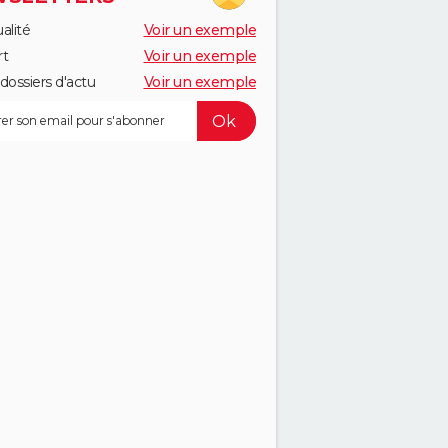
alité
Voir un exemple
rt
Voir un exemple
dossiers d'actu
Voir un exemple