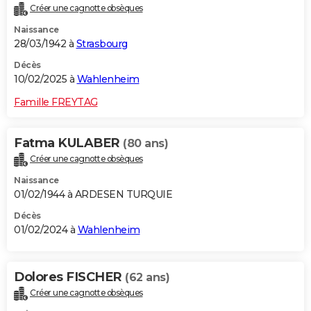
Créer une cagnotte obsèques
City break
Voyage de noces
Climat
Destinations
Voyage nature
Forum
+
PHOTO
Naissance
28/03/1942 à
Strasbourg
GUIDES D'ACHAT
Décès
BONS PLANS
10/02/2025 à
Wahlenheim
CARTE DE VOEUX
Famille FREYTAG
Carte Bonne année
Carte Pâques
Carte de Noël
Carte Saint-Valentin
Carte d'anniversaire
DICTIONNAIRE
Fatma KULABER
(80 ans)
Biographies
Expressions
Dictionnaire
Citations
Proverbes
PROGRAMME TV
Créer une cagnotte obsèques
Naissance
COPAINS D'AVANT
01/02/1944 à ARDESEN TURQUIE
Se connecter
Collèges
Universités
Service militaire
S'inscrire
Lycées
Primaires
Entreprises
Avis de recherche
AVIS DE DÉCÈS
Décès
01/02/2024 à
Wahlenheim
FORUM
Lifestyle
Sport
Television
Cinema
Bricolage
Culture
Auto
Voyage
Dolores FISCHER
(62 ans)
Créer une cagnotte obsèques