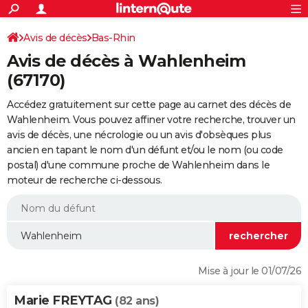
ACTUALITÉS
Connexion
S'inscrire
Avis de décès
Bas-Rhin
Rechercher
Société
Education
Villes
Politique
Faits Divers
Monde
+
SPORT
Avis de décès à Wahlenheim
Football
Cyclisme
Forum
Coupe du monde 2026
Tennis
Rugby
CULTURE
(67170)
TNT
Cinéma
Musique
Programme TV
Streaming
Sorties cinéma
+
FINANCE
Accédez gratuitement sur cette page au carnet des décès de
Wahlenheim. Vous pouvez affiner votre recherche, trouver un
Impôts
Immobilier
Banque
Crédit
Retraite
Epargne
Risques naturels par ville
Assurance
AUTO
avis de décès, une nécrologie ou un avis d'obsèques plus
ancien en tapant le nom d'un défunt et/ou le nom (ou code
Réserver un essai
Berlines
Forum auto
Essais
Citadines
SUV
+
HIGH-TECH
postal) d'une commune proche de Wahlenheim dans le
moteur de recherche ci-dessous.
Meilleur smartphone
Ordinateurs
Guide high-tech
Mobiles
Internet
Jeux vidéo
+
BRICOLAGE
Aménagement intérieur
Cuisine
Jardinage
+
Forum
Extérieur
Salle de bains
Rangement
WEEK-END
Escapades
Expositions
Week-end nature
Guides de France
Patrimoine
Musées
+
LIFESTYLE
Bien-être
Mode
+
Art de vivre
Loisirs
Modes de vie
SANTE
Mise à jour le 01/07/26
Guide de la santé
Médicaments
+
Alimentation
Maladies
Sommeil
VOYAGE
Marie FREYTAG
(82 ans)