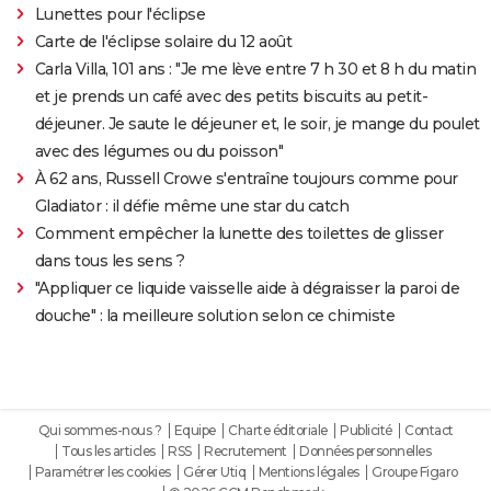
Lunettes pour l'éclipse
Carte de l'éclipse solaire du 12 août
Carla Villa, 101 ans : "Je me lève entre 7 h 30 et 8 h du matin
et je prends un café avec des petits biscuits au petit-
déjeuner. Je saute le déjeuner et, le soir, je mange du poulet
avec des légumes ou du poisson"
À 62 ans, Russell Crowe s'entraîne toujours comme pour
Gladiator : il défie même une star du catch
Comment empêcher la lunette des toilettes de glisser
dans tous les sens ?
"Appliquer ce liquide vaisselle aide à dégraisser la paroi de
douche" : la meilleure solution selon ce chimiste
Qui sommes-nous ?
Equipe
Charte éditoriale
Publicité
Contact
Tous les articles
RSS
Recrutement
Données personnelles
Paramétrer les cookies
Gérer Utiq
Mentions légales
Groupe Figaro