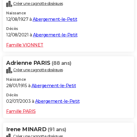
Créer une cagnotte obsèques
City break
Voyage de noces
Climat
Destinations
Voyage nature
Forum
+
PHOTO
Naissance
12/08/1927 à
Abergement-le-Petit
GUIDES D'ACHAT
Décès
BONS PLANS
12/08/2021 à
Abergement-le-Petit
CARTE DE VOEUX
Famille VIONNET
Carte Bonne année
Carte Pâques
Carte de Noël
Carte Saint-Valentin
Carte d'anniversaire
DICTIONNAIRE
Adrienne PARIS
(88 ans)
Biographies
Expressions
Dictionnaire
Citations
Proverbes
PROGRAMME TV
Créer une cagnotte obsèques
Naissance
COPAINS D'AVANT
28/01/1915 à
Abergement-le-Petit
Se connecter
Collèges
Universités
Service militaire
S'inscrire
Lycées
Primaires
Entreprises
Avis de recherche
AVIS DE DÉCÈS
Décès
02/07/2003 à
Abergement-le-Petit
FORUM
Famille PARIS
Lifestyle
Sport
Television
Cinema
Bricolage
Culture
Auto
Voyage
Irene MINARD
(91 ans)
Créer une cagnotte obsèques