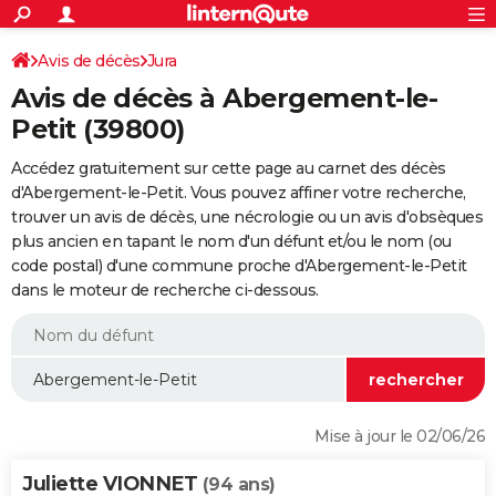
ACTUALITÉS
Connexion
S'inscrire
Avis de décès
Jura
Rechercher
Société
Education
Villes
Politique
Faits Divers
Monde
+
SPORT
Avis de décès à Abergement-le-
Football
Cyclisme
Forum
Coupe du monde 2026
Tennis
Rugby
CULTURE
Petit (39800)
TNT
Cinéma
Musique
Programme TV
Streaming
Sorties cinéma
+
FINANCE
Accédez gratuitement sur cette page au carnet des décès
d'Abergement-le-Petit. Vous pouvez affiner votre recherche,
Impôts
Immobilier
Banque
Crédit
Retraite
Epargne
Risques naturels par ville
Assurance
AUTO
trouver un avis de décès, une nécrologie ou un avis d'obsèques
plus ancien en tapant le nom d'un défunt et/ou le nom (ou
Réserver un essai
Berlines
Forum auto
Essais
Citadines
SUV
+
HIGH-TECH
code postal) d'une commune proche d'Abergement-le-Petit
dans le moteur de recherche ci-dessous.
Meilleur smartphone
Ordinateurs
Guide high-tech
Mobiles
Internet
Jeux vidéo
+
BRICOLAGE
Aménagement intérieur
Cuisine
Jardinage
+
Forum
Extérieur
Salle de bains
Rangement
WEEK-END
Escapades
Expositions
Week-end nature
Guides de France
Patrimoine
Musées
+
LIFESTYLE
Bien-être
Mode
+
Art de vivre
Loisirs
Modes de vie
SANTE
Mise à jour le 02/06/26
Guide de la santé
Médicaments
+
Alimentation
Maladies
Sommeil
VOYAGE
Juliette VIONNET
(94 ans)