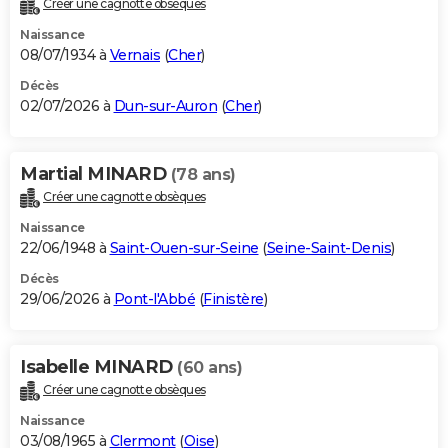
Créer une cagnotte obsèques
City break
Voyage de noces
Climat
Destinations
Voyage nature
Forum
+
PHOTO
Naissance
08/07/1934 à
Vernais
(
Cher
)
GUIDES D'ACHAT
Décès
02/07/2026 à
Dun-sur-Auron
(
Cher
)
BONS PLANS
CARTE DE VOEUX
Martial MINARD
(78 ans)
Carte Bonne année
Carte Pâques
Carte de Noël
Carte Saint-Valentin
Carte d'anniversaire
DICTIONNAIRE
Créer une cagnotte obsèques
Biographies
Expressions
Dictionnaire
Citations
Proverbes
PROGRAMME TV
Naissance
22/06/1948 à
Saint-Ouen-sur-Seine
(
Seine-Saint-Denis
)
COPAINS D'AVANT
Décès
29/06/2026 à
Pont-l'Abbé
(
Finistère
)
Se connecter
Collèges
Universités
Service militaire
S'inscrire
Lycées
Primaires
Entreprises
Avis de recherche
AVIS DE DÉCÈS
FORUM
Isabelle MINARD
(60 ans)
Lifestyle
Sport
Television
Cinema
Bricolage
Culture
Auto
Voyage
Créer une cagnotte obsèques
Naissance
03/08/1965 à
Clermont
(
Oise
)