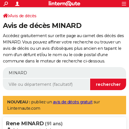
ACTUALITÉS
Connexion
S'inscrire
Avis de décès
Rechercher
Société
Education
Villes
Politique
Faits Divers
Monde
+
SPORT
Avis de décès MINARD
Football
Cyclisme
Forum
Coupe du monde 2026
Tennis
Rugby
CULTURE
Accédez gratuitement sur cette page au carnet des décès des
TNT
Cinéma
Musique
Programme TV
Streaming
Sorties cinéma
+
MINARD. Vous pouvez affiner votre recherche ou trouver un
FINANCE
avis de décès ou un avis d'obsèques plus ancien en tapant le
Impôts
Immobilier
Banque
Crédit
Retraite
Epargne
Risques naturels par ville
Assurance
AUTO
nom d'un défunt et/ou le nom ou le code postal d'une
commune dans le moteur de recherche ci-dessous.
Réserver un essai
Berlines
Forum auto
Essais
Citadines
SUV
+
HIGH-TECH
Meilleur smartphone
Ordinateurs
Guide high-tech
Mobiles
Internet
Jeux vidéo
+
BRICOLAGE
Aménagement intérieur
Cuisine
Jardinage
+
Forum
Extérieur
Salle de bains
Rangement
WEEK-END
Escapades
Expositions
Week-end nature
Guides de France
Patrimoine
Musées
+
LIFESTYLE
NOUVEAU :
publiez un
avis de décès gratuit
sur
Linternaute.com
Bien-être
Mode
+
Art de vivre
Loisirs
Modes de vie
SANTE
Rene MINARD
Guide de la santé
Médicaments
+
Alimentation
Maladies
Sommeil
(91 ans)
VOYAGE