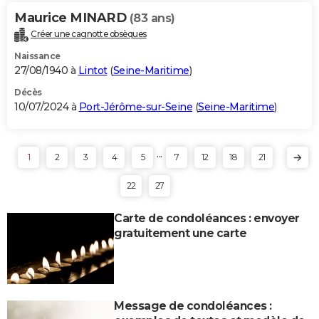
Maurice MINARD
(83 ans)
Créer une cagnotte obsèques
Naissance
27/08/1940 à
Lintot
(
Seine-Maritime
)
Décès
10/07/2024 à
Port-Jérôme-sur-Seine
(
Seine-Maritime
)
...
1
2
3
4
5
7
12
18
21
22
27
Carte de condoléances : envoyer
gratuitement une carte
Message de condoléances :