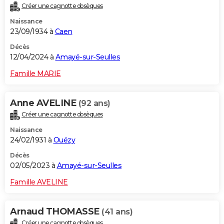
Créer une cagnotte obsèques
City break
Voyage de noces
Climat
Destinations
Voyage nature
Forum
+
PHOTO
Naissance
23/09/1934 à
Caen
GUIDES D'ACHAT
Décès
BONS PLANS
12/04/2024 à
Amayé-sur-Seulles
CARTE DE VOEUX
Famille MARIE
Carte Bonne année
Carte Pâques
Carte de Noël
Carte Saint-Valentin
Carte d'anniversaire
DICTIONNAIRE
Anne AVELINE
(92 ans)
Biographies
Expressions
Dictionnaire
Citations
Proverbes
PROGRAMME TV
Créer une cagnotte obsèques
Naissance
COPAINS D'AVANT
24/02/1931 à
Ouézy
Se connecter
Collèges
Universités
Service militaire
S'inscrire
Lycées
Primaires
Entreprises
Avis de recherche
AVIS DE DÉCÈS
Décès
02/05/2023 à
Amayé-sur-Seulles
FORUM
Famille AVELINE
Lifestyle
Sport
Television
Cinema
Bricolage
Culture
Auto
Voyage
Arnaud THOMASSE
(41 ans)
Créer une cagnotte obsèques