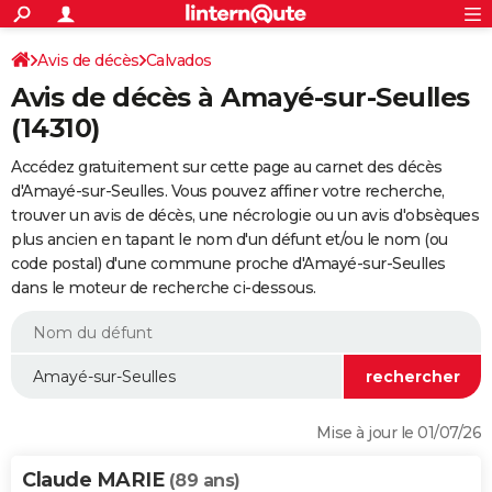
ACTUALITÉS
Connexion
S'inscrire
Avis de décès
Calvados
Rechercher
Société
Education
Villes
Politique
Faits Divers
Monde
+
SPORT
Avis de décès à Amayé-sur-Seulles
Football
Cyclisme
Forum
Coupe du monde 2026
Tennis
Rugby
CULTURE
(14310)
TNT
Cinéma
Musique
Programme TV
Streaming
Sorties cinéma
+
FINANCE
Accédez gratuitement sur cette page au carnet des décès
d'Amayé-sur-Seulles. Vous pouvez affiner votre recherche,
Impôts
Immobilier
Banque
Crédit
Retraite
Epargne
Risques naturels par ville
Assurance
AUTO
trouver un avis de décès, une nécrologie ou un avis d'obsèques
plus ancien en tapant le nom d'un défunt et/ou le nom (ou
Réserver un essai
Berlines
Forum auto
Essais
Citadines
SUV
+
HIGH-TECH
code postal) d'une commune proche d'Amayé-sur-Seulles
dans le moteur de recherche ci-dessous.
Meilleur smartphone
Ordinateurs
Guide high-tech
Mobiles
Internet
Jeux vidéo
+
BRICOLAGE
Aménagement intérieur
Cuisine
Jardinage
+
Forum
Extérieur
Salle de bains
Rangement
WEEK-END
Escapades
Expositions
Week-end nature
Guides de France
Patrimoine
Musées
+
LIFESTYLE
Bien-être
Mode
+
Art de vivre
Loisirs
Modes de vie
SANTE
Mise à jour le 01/07/26
Guide de la santé
Médicaments
+
Alimentation
Maladies
Sommeil
VOYAGE
Claude MARIE
(89 ans)