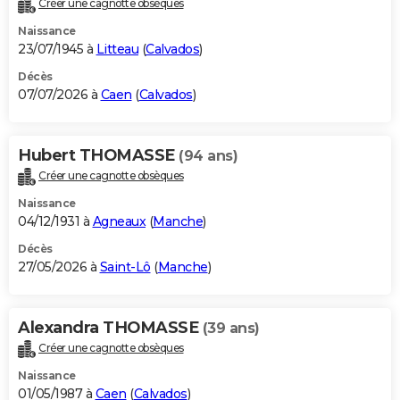
Créer une cagnotte obsèques
City break
Voyage de noces
Climat
Destinations
Voyage nature
Forum
+
PHOTO
Naissance
23/07/1945 à
Litteau
(
Calvados
)
GUIDES D'ACHAT
Décès
07/07/2026 à
Caen
(
Calvados
)
BONS PLANS
CARTE DE VOEUX
Hubert THOMASSE
(94 ans)
Carte Bonne année
Carte Pâques
Carte de Noël
Carte Saint-Valentin
Carte d'anniversaire
DICTIONNAIRE
Créer une cagnotte obsèques
Biographies
Expressions
Dictionnaire
Citations
Proverbes
PROGRAMME TV
Naissance
04/12/1931 à
Agneaux
(
Manche
)
COPAINS D'AVANT
Décès
27/05/2026 à
Saint-Lô
(
Manche
)
Se connecter
Collèges
Universités
Service militaire
S'inscrire
Lycées
Primaires
Entreprises
Avis de recherche
AVIS DE DÉCÈS
FORUM
Alexandra THOMASSE
(39 ans)
Lifestyle
Sport
Television
Cinema
Bricolage
Culture
Auto
Voyage
Créer une cagnotte obsèques
Naissance
01/05/1987 à
Caen
(
Calvados
)