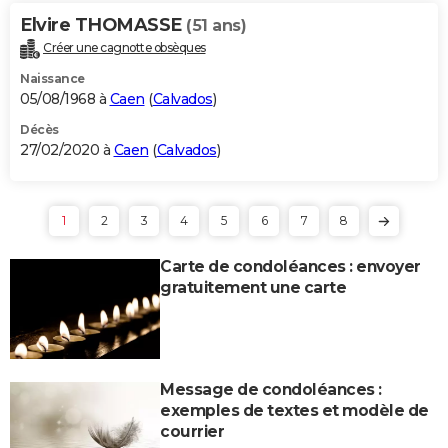
Elvire THOMASSE
(51 ans)
Créer une cagnotte obsèques
Naissance
05/08/1968 à
Caen
(
Calvados
)
Décès
27/02/2020 à
Caen
(
Calvados
)
1
2
3
4
5
6
7
8
Carte de condoléances : envoyer
gratuitement une carte
Message de condoléances :
exemples de textes et modèle de
courrier