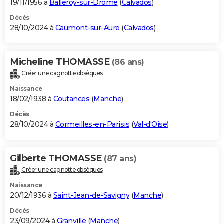
19/11/1956 à
Balleroy-sur-Drôme
(
Calvados
)
Décès
28/10/2024 à
Caumont-sur-Aure
(
Calvados
)
Micheline THOMASSE
(86 ans)
Créer une cagnotte obsèques
Naissance
18/02/1938 à
Coutances
(
Manche
)
Décès
28/10/2024 à
Cormeilles-en-Parisis
(
Val-d'Oise
)
Gilberte THOMASSE
(87 ans)
Créer une cagnotte obsèques
Naissance
20/12/1936 à
Saint-Jean-de-Savigny
(
Manche
)
Décès
23/09/2024 à
Granville
(
Manche
)