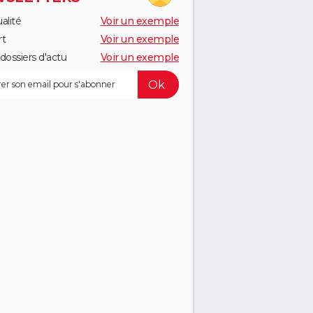
alité
Voir un exemple
rt
Voir un exemple
dossiers d'actu
Voir un exemple