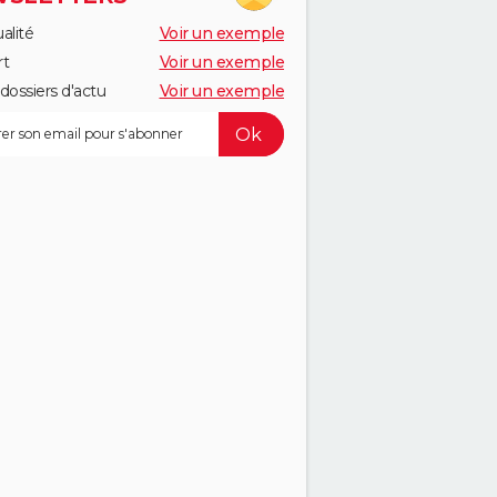
alité
Voir un exemple
rt
Voir un exemple
dossiers d'actu
Voir un exemple