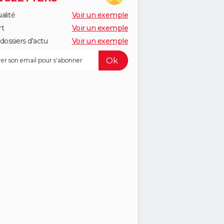
alité
Voir un exemple
rt
Voir un exemple
dossiers d'actu
Voir un exemple