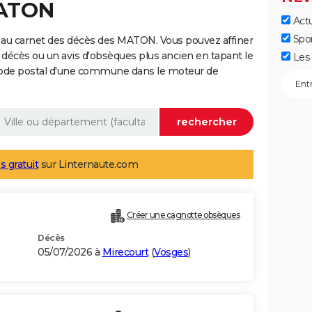
MATON
Actu
Spo
 au carnet des décès des MATON. Vous pouvez affiner
 décès ou un avis d'obsèques plus ancien en tapant le
Les 
code postal d'une commune dans le moteur de
s gratuit
sur Linternaute.com
Créer une cagnotte obsèques
Décès
05/07/2026 à
Mirecourt
(
Vosges
)