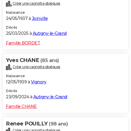
Créer une cagnotte obsèques
City break
Voyage de noces
Climat
Destinations
Voyage nature
Forum
+
PHOTO
Naissance
24/05/1937 à
Joinville
GUIDES D'ACHAT
Décès
BONS PLANS
25/03/2025 à
Autigny-le-Grand
CARTE DE VOEUX
Famille BORDET
Carte Bonne année
Carte Pâques
Carte de Noël
Carte Saint-Valentin
Carte d'anniversaire
DICTIONNAIRE
Yves CHANE
(85 ans)
Biographies
Expressions
Dictionnaire
Citations
Proverbes
PROGRAMME TV
Créer une cagnotte obsèques
Naissance
COPAINS D'AVANT
12/05/1939 à
Vignory
Se connecter
Collèges
Universités
Service militaire
S'inscrire
Lycées
Primaires
Entreprises
Avis de recherche
AVIS DE DÉCÈS
Décès
23/09/2024 à
Autigny-le-Grand
FORUM
Famille CHANE
Lifestyle
Sport
Television
Cinema
Bricolage
Culture
Auto
Voyage
Renee POUILLY
(98 ans)
Créer une cagnotte obsèques