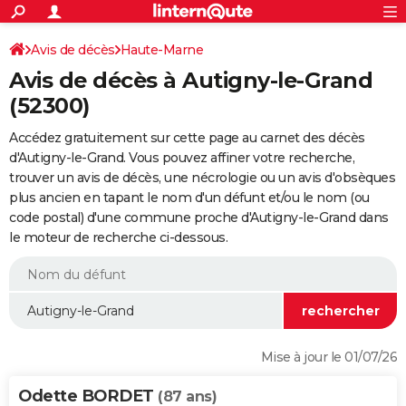
ACTUALITÉS
Connexion
S'inscrire
Avis de décès
Haute-Marne
Rechercher
Société
Education
Villes
Politique
Faits Divers
Monde
+
SPORT
Avis de décès à Autigny-le-Grand
Football
Cyclisme
Forum
Coupe du monde 2026
Tennis
Rugby
CULTURE
(52300)
TNT
Cinéma
Musique
Programme TV
Streaming
Sorties cinéma
+
FINANCE
Accédez gratuitement sur cette page au carnet des décès
d'Autigny-le-Grand. Vous pouvez affiner votre recherche,
Impôts
Immobilier
Banque
Crédit
Retraite
Epargne
Risques naturels par ville
Assurance
AUTO
trouver un avis de décès, une nécrologie ou un avis d'obsèques
plus ancien en tapant le nom d'un défunt et/ou le nom (ou
Réserver un essai
Berlines
Forum auto
Essais
Citadines
SUV
+
HIGH-TECH
code postal) d'une commune proche d'Autigny-le-Grand dans
le moteur de recherche ci-dessous.
Meilleur smartphone
Ordinateurs
Guide high-tech
Mobiles
Internet
Jeux vidéo
+
BRICOLAGE
Aménagement intérieur
Cuisine
Jardinage
+
Forum
Extérieur
Salle de bains
Rangement
WEEK-END
Escapades
Expositions
Week-end nature
Guides de France
Patrimoine
Musées
+
LIFESTYLE
Bien-être
Mode
+
Art de vivre
Loisirs
Modes de vie
SANTE
Mise à jour le 01/07/26
Guide de la santé
Médicaments
+
Alimentation
Maladies
Sommeil
VOYAGE
Odette BORDET
(87 ans)