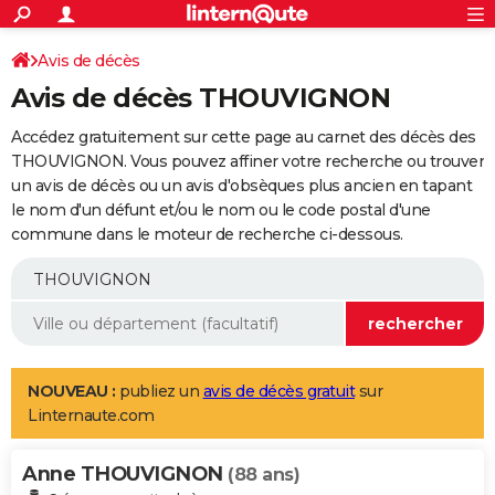
ACTUALITÉS
Connexion
S'inscrire
Avis de décès
Rechercher
Société
Education
Villes
Politique
Faits Divers
Monde
+
SPORT
Avis de décès THOUVIGNON
Football
Cyclisme
Forum
Coupe du monde 2026
Tennis
Rugby
CULTURE
Accédez gratuitement sur cette page au carnet des décès des
TNT
Cinéma
Musique
Programme TV
Streaming
Sorties cinéma
+
THOUVIGNON. Vous pouvez affiner votre recherche ou trouver
FINANCE
un avis de décès ou un avis d'obsèques plus ancien en tapant
Impôts
Immobilier
Banque
Crédit
Retraite
Epargne
Risques naturels par ville
Assurance
AUTO
le nom d'un défunt et/ou le nom ou le code postal d'une
commune dans le moteur de recherche ci-dessous.
Réserver un essai
Berlines
Forum auto
Essais
Citadines
SUV
+
HIGH-TECH
Meilleur smartphone
Ordinateurs
Guide high-tech
Mobiles
Internet
Jeux vidéo
+
BRICOLAGE
Aménagement intérieur
Cuisine
Jardinage
+
Forum
Extérieur
Salle de bains
Rangement
WEEK-END
Escapades
Expositions
Week-end nature
Guides de France
Patrimoine
Musées
+
LIFESTYLE
NOUVEAU :
publiez un
avis de décès gratuit
sur
Linternaute.com
Bien-être
Mode
+
Art de vivre
Loisirs
Modes de vie
SANTE
Anne THOUVIGNON
Guide de la santé
Médicaments
+
Alimentation
Maladies
Sommeil
(88 ans)
VOYAGE