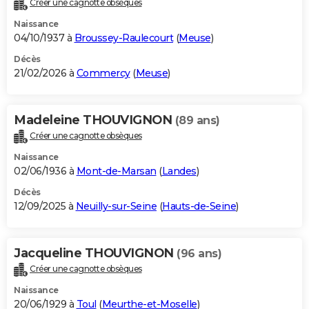
Créer une cagnotte obsèques
City break
Voyage de noces
Climat
Destinations
Voyage nature
Forum
+
PHOTO
Naissance
04/10/1937 à
Broussey-Raulecourt
(
Meuse
)
GUIDES D'ACHAT
Décès
21/02/2026 à
Commercy
(
Meuse
)
BONS PLANS
CARTE DE VOEUX
Madeleine THOUVIGNON
(89 ans)
Carte Bonne année
Carte Pâques
Carte de Noël
Carte Saint-Valentin
Carte d'anniversaire
DICTIONNAIRE
Créer une cagnotte obsèques
Biographies
Expressions
Dictionnaire
Citations
Proverbes
PROGRAMME TV
Naissance
02/06/1936 à
Mont-de-Marsan
(
Landes
)
COPAINS D'AVANT
Décès
12/09/2025 à
Neuilly-sur-Seine
(
Hauts-de-Seine
)
Se connecter
Collèges
Universités
Service militaire
S'inscrire
Lycées
Primaires
Entreprises
Avis de recherche
AVIS DE DÉCÈS
FORUM
Jacqueline THOUVIGNON
(96 ans)
Lifestyle
Sport
Television
Cinema
Bricolage
Culture
Auto
Voyage
Créer une cagnotte obsèques
Naissance
20/06/1929 à
Toul
(
Meurthe-et-Moselle
)