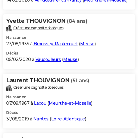
14/02/2020 à
Vandœuvre-lès-Nancy
(
Meurthe-et-Moselle
)
Yvette THOUVIGNON
(84 ans)
Créer une cagnotte obsèques
Naissance
23/08/1935 à
Broussey-Raulecourt
(
Meuse
)
Décès
05/02/2020 à
Vaucouleurs
(
Meuse
)
Laurent THOUVIGNON
(51 ans)
Créer une cagnotte obsèques
Naissance
07/09/1967 à
Laxou
(
Meurthe-et-Moselle
)
Décès
31/08/2019 à
Nantes
(
Loire-Atlantique
)