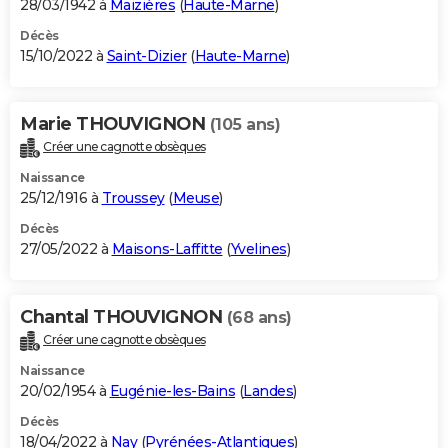
28/03/1942 à
Maizières
(
Haute-Marne
)
Décès
15/10/2022 à
Saint-Dizier
(
Haute-Marne
)
Marie THOUVIGNON
(105 ans)
Créer une cagnotte obsèques
Naissance
25/12/1916 à
Troussey
(
Meuse
)
Décès
27/05/2022 à
Maisons-Laffitte
(
Yvelines
)
Chantal THOUVIGNON
(68 ans)
Créer une cagnotte obsèques
Naissance
20/02/1954 à
Eugénie-les-Bains
(
Landes
)
Décès
18/04/2022 à
Nay
(
Pyrénées-Atlantiques
)