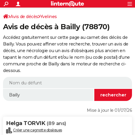
ACTUALITÉS
Connexion
S'inscrire
Avis de décès
Yvelines
Rechercher
Société
Education
Villes
Politique
Faits Divers
Monde
+
SPORT
Avis de décès à Bailly (78870)
Football
Cyclisme
Forum
Coupe du monde 2026
Tennis
Rugby
CULTURE
Accédez gratuitement sur cette page au carnet des décès de
TNT
Cinéma
Musique
Programme TV
Streaming
Sorties cinéma
+
Bailly. Vous pouvez affiner votre recherche, trouver un avis de
FINANCE
décès, une nécrologie ou un avis d'obsèques plus ancien en
Impôts
Immobilier
Banque
Crédit
Retraite
Epargne
Risques naturels par ville
Assurance
AUTO
tapant le nom d'un défunt et/ou le nom (ou code postal) d'une
commune proche de Bailly dans le moteur de recherche ci-
Réserver un essai
Berlines
Forum auto
Essais
Citadines
SUV
+
HIGH-TECH
dessous.
Meilleur smartphone
Ordinateurs
Guide high-tech
Mobiles
Internet
Jeux vidéo
+
BRICOLAGE
Aménagement intérieur
Cuisine
Jardinage
+
Forum
Extérieur
Salle de bains
Rangement
WEEK-END
Escapades
Expositions
Week-end nature
Guides de France
Patrimoine
Musées
+
LIFESTYLE
Mise à jour le 01/07/26
Bien-être
Mode
+
Art de vivre
Loisirs
Modes de vie
SANTE
Helga TORVIK
(89 ans)
Guide de la santé
Médicaments
+
Alimentation
Maladies
Sommeil
VOYAGE
Créer une cagnotte obsèques