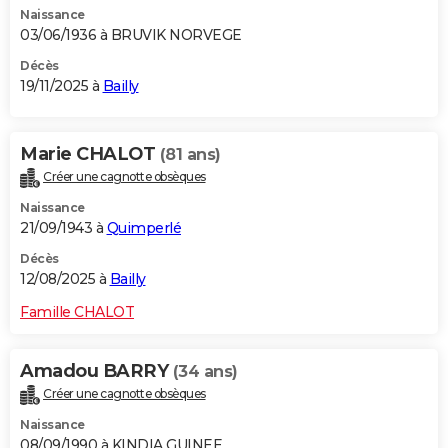
Naissance
City break
Voyage de noces
Climat
Destinations
Voyage nature
Forum
+
PHOTO
03/06/1936 à BRUVIK NORVEGE
GUIDES D'ACHAT
Décès
19/11/2025 à
Bailly
BONS PLANS
CARTE DE VOEUX
Marie CHALOT
(81 ans)
Créer une cagnotte obsèques
Carte Bonne année
Carte Pâques
Carte de Noël
Carte Saint-Valentin
Carte d'anniversaire
DICTIONNAIRE
Naissance
Biographies
Expressions
Dictionnaire
Citations
Proverbes
21/09/1943 à
Quimperlé
PROGRAMME TV
Décès
COPAINS D'AVANT
12/08/2025 à
Bailly
Se connecter
Collèges
Universités
Service militaire
S'inscrire
Lycées
Primaires
Entreprises
Avis de recherche
AVIS DE DÉCÈS
Famille CHALOT
FORUM
Amadou BARRY
(34 ans)
Lifestyle
Sport
Television
Cinema
Bricolage
Culture
Auto
Voyage
Créer une cagnotte obsèques
Naissance
08/09/1990 à KINDIA GUINEE