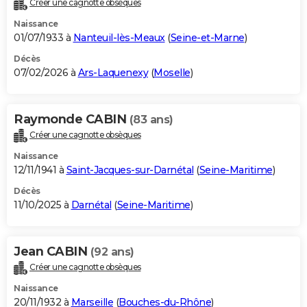
Créer une cagnotte obsèques
City break
Voyage de noces
Climat
Destinations
Voyage nature
Forum
+
PHOTO
Naissance
01/07/1933 à
Nanteuil-lès-Meaux
(
Seine-et-Marne
)
GUIDES D'ACHAT
Décès
07/02/2026 à
Ars-Laquenexy
(
Moselle
)
BONS PLANS
CARTE DE VOEUX
Raymonde CABIN
(83 ans)
Carte Bonne année
Carte Pâques
Carte de Noël
Carte Saint-Valentin
Carte d'anniversaire
DICTIONNAIRE
Créer une cagnotte obsèques
Biographies
Expressions
Dictionnaire
Citations
Proverbes
PROGRAMME TV
Naissance
12/11/1941 à
Saint-Jacques-sur-Darnétal
(
Seine-Maritime
)
COPAINS D'AVANT
Décès
11/10/2025 à
Darnétal
(
Seine-Maritime
)
Se connecter
Collèges
Universités
Service militaire
S'inscrire
Lycées
Primaires
Entreprises
Avis de recherche
AVIS DE DÉCÈS
FORUM
Jean CABIN
(92 ans)
Lifestyle
Sport
Television
Cinema
Bricolage
Culture
Auto
Voyage
Créer une cagnotte obsèques
Naissance
20/11/1932 à
Marseille
(
Bouches-du-Rhône
)