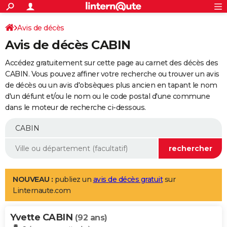
ACTUALITÉS
Connexion
S'inscrire
Avis de décès
Rechercher
Société
Education
Villes
Politique
Faits Divers
Monde
+
SPORT
Avis de décès CABIN
Football
Cyclisme
Forum
Coupe du monde 2026
Tennis
Rugby
CULTURE
Accédez gratuitement sur cette page au carnet des décès des
TNT
Cinéma
Musique
Programme TV
Streaming
Sorties cinéma
+
CABIN. Vous pouvez affiner votre recherche ou trouver un avis
FINANCE
de décès ou un avis d'obsèques plus ancien en tapant le nom
Impôts
Immobilier
Banque
Crédit
Retraite
Epargne
Risques naturels par ville
Assurance
AUTO
d'un défunt et/ou le nom ou le code postal d'une commune
dans le moteur de recherche ci-dessous.
Réserver un essai
Berlines
Forum auto
Essais
Citadines
SUV
+
HIGH-TECH
Meilleur smartphone
Ordinateurs
Guide high-tech
Mobiles
Internet
Jeux vidéo
+
BRICOLAGE
Aménagement intérieur
Cuisine
Jardinage
+
Forum
Extérieur
Salle de bains
Rangement
WEEK-END
Escapades
Expositions
Week-end nature
Guides de France
Patrimoine
Musées
+
LIFESTYLE
NOUVEAU :
publiez un
avis de décès gratuit
sur
Linternaute.com
Bien-être
Mode
+
Art de vivre
Loisirs
Modes de vie
SANTE
Yvette CABIN
Guide de la santé
Médicaments
+
Alimentation
Maladies
Sommeil
(92 ans)
VOYAGE