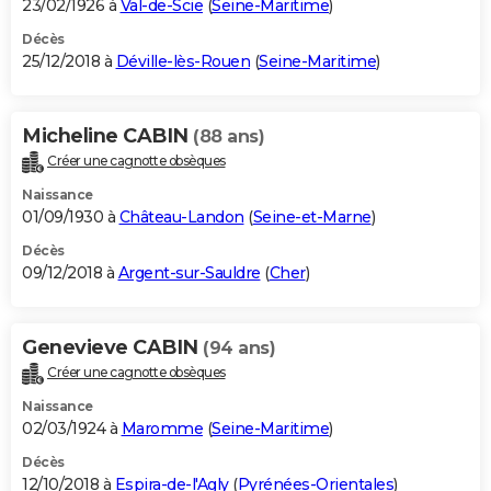
23/02/1926 à
Val-de-Scie
(
Seine-Maritime
)
Décès
25/12/2018 à
Déville-lès-Rouen
(
Seine-Maritime
)
Micheline CABIN
(88 ans)
Créer une cagnotte obsèques
Naissance
01/09/1930 à
Château-Landon
(
Seine-et-Marne
)
Décès
09/12/2018 à
Argent-sur-Sauldre
(
Cher
)
Genevieve CABIN
(94 ans)
Créer une cagnotte obsèques
Naissance
02/03/1924 à
Maromme
(
Seine-Maritime
)
Décès
12/10/2018 à
Espira-de-l'Agly
(
Pyrénées-Orientales
)