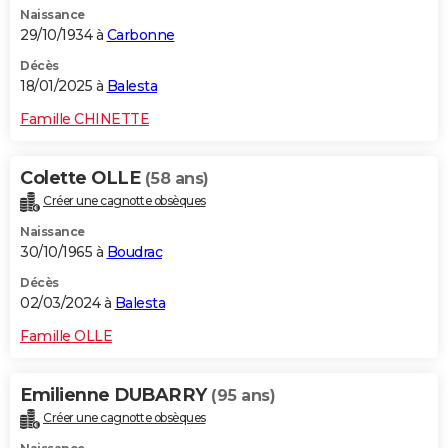
Naissance
City break
Voyage de noces
Climat
Destinations
Voyage nature
Forum
+
PHOTO
29/10/1934 à
Carbonne
GUIDES D'ACHAT
Décès
18/01/2025 à
Balesta
BONS PLANS
Famille CHINETTE
CARTE DE VOEUX
Colette OLLE
(58 ans)
Carte Bonne année
Carte Pâques
Carte de Noël
Carte Saint-Valentin
Carte d'anniversaire
DICTIONNAIRE
Créer une cagnotte obsèques
Biographies
Expressions
Dictionnaire
Citations
Proverbes
PROGRAMME TV
Naissance
30/10/1965 à
Boudrac
COPAINS D'AVANT
Décès
02/03/2024 à
Balesta
Se connecter
Collèges
Universités
Service militaire
S'inscrire
Lycées
Primaires
Entreprises
Avis de recherche
AVIS DE DÉCÈS
Famille OLLE
FORUM
Lifestyle
Sport
Television
Cinema
Bricolage
Culture
Auto
Voyage
Emilienne DUBARRY
(95 ans)
Créer une cagnotte obsèques