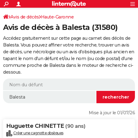
ACTUALITÉS
Connexion
S'inscrire
Avis de décès
Haute-Garonne
Rechercher
Société
Education
Villes
Politique
Faits Divers
Monde
+
SPORT
Avis de décès à Balesta (31580)
Football
Cyclisme
Forum
Coupe du monde 2026
Tennis
Rugby
CULTURE
Accédez gratuitement sur cette page au carnet des décès de
TNT
Cinéma
Musique
Programme TV
Streaming
Sorties cinéma
+
Balesta. Vous pouvez affiner votre recherche, trouver un avis
FINANCE
de décès, une nécrologie ou un avis d'obsèques plus ancien en
Impôts
Immobilier
Banque
Crédit
Retraite
Epargne
Risques naturels par ville
Assurance
AUTO
tapant le nom d'un défunt et/ou le nom (ou code postal) d'une
commune proche de Balesta dans le moteur de recherche ci-
Réserver un essai
Berlines
Forum auto
Essais
Citadines
SUV
+
HIGH-TECH
dessous.
Meilleur smartphone
Ordinateurs
Guide high-tech
Mobiles
Internet
Jeux vidéo
+
BRICOLAGE
Aménagement intérieur
Cuisine
Jardinage
+
Forum
Extérieur
Salle de bains
Rangement
WEEK-END
Escapades
Expositions
Week-end nature
Guides de France
Patrimoine
Musées
+
LIFESTYLE
Mise à jour le 01/07/26
Bien-être
Mode
+
Art de vivre
Loisirs
Modes de vie
SANTE
Huguette CHINETTE
(90 ans)
Guide de la santé
Médicaments
+
Alimentation
Maladies
Sommeil
VOYAGE
Créer une cagnotte obsèques