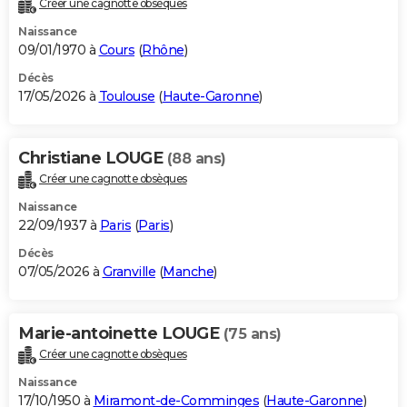
Créer une cagnotte obsèques
City break
Voyage de noces
Climat
Destinations
Voyage nature
Forum
+
PHOTO
Naissance
09/01/1970 à
Cours
(
Rhône
)
GUIDES D'ACHAT
Décès
17/05/2026 à
Toulouse
(
Haute-Garonne
)
BONS PLANS
CARTE DE VOEUX
Christiane LOUGE
(88 ans)
Carte Bonne année
Carte Pâques
Carte de Noël
Carte Saint-Valentin
Carte d'anniversaire
DICTIONNAIRE
Créer une cagnotte obsèques
Biographies
Expressions
Dictionnaire
Citations
Proverbes
PROGRAMME TV
Naissance
22/09/1937 à
Paris
(
Paris
)
COPAINS D'AVANT
Décès
07/05/2026 à
Granville
(
Manche
)
Se connecter
Collèges
Universités
Service militaire
S'inscrire
Lycées
Primaires
Entreprises
Avis de recherche
AVIS DE DÉCÈS
FORUM
Marie-antoinette LOUGE
(75 ans)
Lifestyle
Sport
Television
Cinema
Bricolage
Culture
Auto
Voyage
Créer une cagnotte obsèques
Naissance
17/10/1950 à
Miramont-de-Comminges
(
Haute-Garonne
)