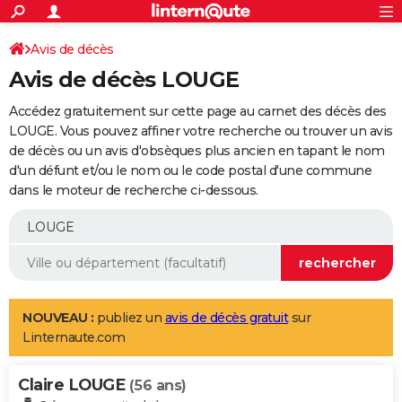
ACTUALITÉS
Connexion
S'inscrire
Avis de décès
Rechercher
Société
Education
Villes
Politique
Faits Divers
Monde
+
SPORT
Avis de décès LOUGE
Football
Cyclisme
Forum
Coupe du monde 2026
Tennis
Rugby
CULTURE
Accédez gratuitement sur cette page au carnet des décès des
TNT
Cinéma
Musique
Programme TV
Streaming
Sorties cinéma
+
LOUGE. Vous pouvez affiner votre recherche ou trouver un avis
FINANCE
de décès ou un avis d'obsèques plus ancien en tapant le nom
Impôts
Immobilier
Banque
Crédit
Retraite
Epargne
Risques naturels par ville
Assurance
AUTO
d'un défunt et/ou le nom ou le code postal d'une commune
dans le moteur de recherche ci-dessous.
Réserver un essai
Berlines
Forum auto
Essais
Citadines
SUV
+
HIGH-TECH
Meilleur smartphone
Ordinateurs
Guide high-tech
Mobiles
Internet
Jeux vidéo
+
BRICOLAGE
Aménagement intérieur
Cuisine
Jardinage
+
Forum
Extérieur
Salle de bains
Rangement
WEEK-END
Escapades
Expositions
Week-end nature
Guides de France
Patrimoine
Musées
+
LIFESTYLE
NOUVEAU :
publiez un
avis de décès gratuit
sur
Linternaute.com
Bien-être
Mode
+
Art de vivre
Loisirs
Modes de vie
SANTE
Claire LOUGE
Guide de la santé
Médicaments
+
Alimentation
Maladies
Sommeil
(56 ans)
VOYAGE