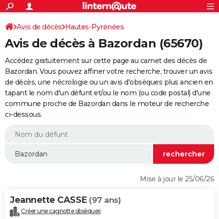
ACTUALITÉS
Connexion
S'inscrire
Avis de décès
Hautes-Pyrénées
Rechercher
Société
Education
Villes
Politique
Faits Divers
Monde
+
SPORT
Avis de décès à Bazordan (65670)
Football
Cyclisme
Forum
Coupe du monde 2026
Tennis
Rugby
CULTURE
Accédez gratuitement sur cette page au carnet des décès de
TNT
Cinéma
Musique
Programme TV
Streaming
Sorties cinéma
+
Bazordan. Vous pouvez affiner votre recherche, trouver un avis
FINANCE
de décès, une nécrologie ou un avis d'obsèques plus ancien en
Impôts
Immobilier
Banque
Crédit
Retraite
Epargne
Risques naturels par ville
Assurance
AUTO
tapant le nom d'un défunt et/ou le nom (ou code postal) d'une
commune proche de Bazordan dans le moteur de recherche
Réserver un essai
Berlines
Forum auto
Essais
Citadines
SUV
+
HIGH-TECH
ci-dessous.
Meilleur smartphone
Ordinateurs
Guide high-tech
Mobiles
Internet
Jeux vidéo
+
BRICOLAGE
Aménagement intérieur
Cuisine
Jardinage
+
Forum
Extérieur
Salle de bains
Rangement
WEEK-END
Escapades
Expositions
Week-end nature
Guides de France
Patrimoine
Musées
+
LIFESTYLE
Mise à jour le 25/06/26
Bien-être
Mode
+
Art de vivre
Loisirs
Modes de vie
SANTE
Jeannette CASSE
(97 ans)
Guide de la santé
Médicaments
+
Alimentation
Maladies
Sommeil
VOYAGE
Créer une cagnotte obsèques