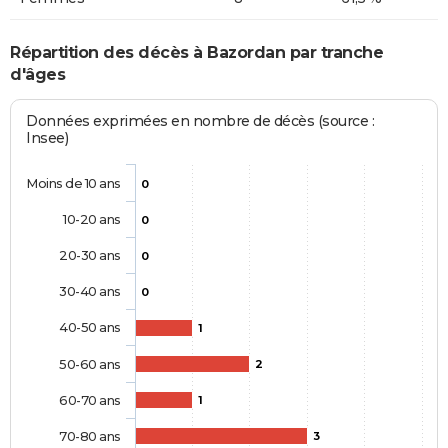
Répartition des décès à Bazordan par tranche
d'âges
Données exprimées en nombre de décès (source :
Insee)
Moins de 10 ans
0
10-20 ans
0
20-30 ans
0
30-40 ans
0
40-50 ans
1
50-60 ans
2
60-70 ans
1
70-80 ans
3