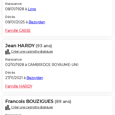
Naissance
City break
Voyage de noces
Climat
Destinations
Voyage nature
Forum
+
PHOTO
08/01/1928 à
Loos
GUIDES D'ACHAT
Décès
09/01/2025 à
Bazordan
BONS PLANS
Famille CASSE
CARTE DE VOEUX
Jean HARDY
(93 ans)
Carte Bonne année
Carte Pâques
Carte de Noël
Carte Saint-Valentin
Carte d'anniversaire
DICTIONNAIRE
Créer une cagnotte obsèques
Biographies
Expressions
Dictionnaire
Citations
Proverbes
PROGRAMME TV
Naissance
02/10/1928 à CAMBRIDGE ROYAUME-UNI
COPAINS D'AVANT
Décès
27/11/2021 à
Bazordan
Se connecter
Collèges
Universités
Service militaire
S'inscrire
Lycées
Primaires
Entreprises
Avis de recherche
AVIS DE DÉCÈS
Famille HARDY
FORUM
Lifestyle
Sport
Television
Cinema
Bricolage
Culture
Auto
Voyage
Francois BOUZIGUES
(89 ans)
Créer une cagnotte obsèques