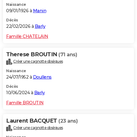
Naissance
City break
Voyage de noces
Climat
Destinations
Voyage nature
Forum
+
PHOTO
09/01/1926 à
Manin
GUIDES D'ACHAT
Décès
22/02/2026 à
Barly
BONS PLANS
Famille CHATELAIN
CARTE DE VOEUX
Therese BROUTIN
(71 ans)
Carte Bonne année
Carte Pâques
Carte de Noël
Carte Saint-Valentin
Carte d'anniversaire
DICTIONNAIRE
Créer une cagnotte obsèques
Biographies
Expressions
Dictionnaire
Citations
Proverbes
PROGRAMME TV
Naissance
24/07/1952 à
Doullens
COPAINS D'AVANT
Décès
10/06/2024 à
Barly
Se connecter
Collèges
Universités
Service militaire
S'inscrire
Lycées
Primaires
Entreprises
Avis de recherche
AVIS DE DÉCÈS
Famille BROUTIN
FORUM
Lifestyle
Sport
Television
Cinema
Bricolage
Culture
Auto
Voyage
Laurent BACQUET
(23 ans)
Créer une cagnotte obsèques