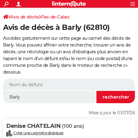
ACTUALITÉS
Connexion
S'inscrire
Avis de décès
Pas-de-Calais
Rechercher
Société
Education
Villes
Politique
Faits Divers
Monde
+
SPORT
Avis de décès à Barly (62810)
Football
Cyclisme
Forum
Coupe du monde 2026
Tennis
Rugby
CULTURE
Accédez gratuitement sur cette page au carnet des décès de
TNT
Cinéma
Musique
Programme TV
Streaming
Sorties cinéma
+
Barly. Vous pouvez affiner votre recherche, trouver un avis de
FINANCE
décès, une nécrologie ou un avis d'obsèques plus ancien en
Impôts
Immobilier
Banque
Crédit
Retraite
Epargne
Risques naturels par ville
Assurance
AUTO
tapant le nom d'un défunt et/ou le nom (ou code postal) d'une
commune proche de Barly dans le moteur de recherche ci-
Réserver un essai
Berlines
Forum auto
Essais
Citadines
SUV
+
HIGH-TECH
dessous.
Meilleur smartphone
Ordinateurs
Guide high-tech
Mobiles
Internet
Jeux vidéo
+
BRICOLAGE
Aménagement intérieur
Cuisine
Jardinage
+
Forum
Extérieur
Salle de bains
Rangement
WEEK-END
Escapades
Expositions
Week-end nature
Guides de France
Patrimoine
Musées
+
LIFESTYLE
Mise à jour le 01/07/26
Bien-être
Mode
+
Art de vivre
Loisirs
Modes de vie
SANTE
Denise CHATELAIN
(100 ans)
Guide de la santé
Médicaments
+
Alimentation
Maladies
Sommeil
VOYAGE
Créer une cagnotte obsèques