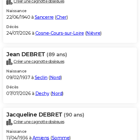
Créer une cagnotte obsèques
City break
Voyage de noces
Climat
Destinations
Voyage nature
Forum
+
PHOTO
Naissance
22/06/1940 à
Sancerre
(
Cher
)
GUIDES D'ACHAT
Décès
24/07/2026 à
Cosne-Cours-sur-Loire
(
Nièvre
)
BONS PLANS
CARTE DE VOEUX
Jean DEBRET
(89 ans)
Carte Bonne année
Carte Pâques
Carte de Noël
Carte Saint-Valentin
Carte d'anniversaire
DICTIONNAIRE
Créer une cagnotte obsèques
Biographies
Expressions
Dictionnaire
Citations
Proverbes
PROGRAMME TV
Naissance
09/02/1937 à
Seclin
(
Nord
)
COPAINS D'AVANT
Décès
07/07/2026 à
Dechy
(
Nord
)
Se connecter
Collèges
Universités
Service militaire
S'inscrire
Lycées
Primaires
Entreprises
Avis de recherche
AVIS DE DÉCÈS
FORUM
Jacqueline DEBRET
(90 ans)
Lifestyle
Sport
Television
Cinema
Bricolage
Culture
Auto
Voyage
Créer une cagnotte obsèques
Naissance
11/04/1936 à
Amiens
(
Somme
)