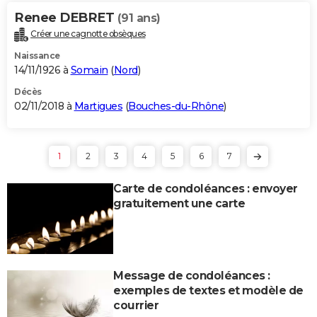
Renee DEBRET
(91 ans)
Créer une cagnotte obsèques
Naissance
14/11/1926 à
Somain
(
Nord
)
Décès
02/11/2018 à
Martigues
(
Bouches-du-Rhône
)
1
2
3
4
5
6
7
Carte de condoléances : envoyer
gratuitement une carte
Message de condoléances :
exemples de textes et modèle de
courrier