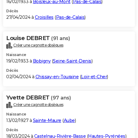
16/02/1933 à
Boisleux-au-Mont
(
Pas-de-Calais
)
Décès
27/04/2024 à
Croisilles
(
Pas-de-Calais
)
Louise DEBRET
(91 ans)
Créer une cagnotte obsèques
Naissance
19/02/1933 à
Bobigny
(
Seine-Saint-Denis
)
Décès
02/04/2024 à
Chissay-en-Touraine
(
Loir-et-Cher
)
Yvette DEBRET
(97 ans)
Créer une cagnotte obsèques
Naissance
13/02/1927 à
Sainte-Maure
(
Aube
)
Décès
18/03/2024 à
Castelnau-Rivière-Basse
(
Hautes-Pyrénées
)