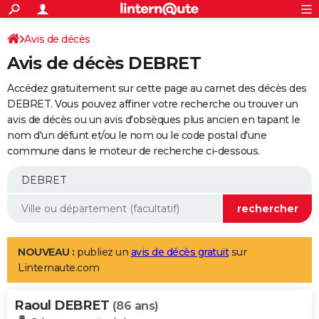
ACTUALITÉS
Connexion
S'inscrire
Avis de décès
Rechercher
Société
Education
Villes
Politique
Faits Divers
Monde
+
SPORT
Avis de décès DEBRET
Football
Cyclisme
Forum
Coupe du monde 2026
Tennis
Rugby
CULTURE
Accédez gratuitement sur cette page au carnet des décès des
TNT
Cinéma
Musique
Programme TV
Streaming
Sorties cinéma
+
DEBRET. Vous pouvez affiner votre recherche ou trouver un
FINANCE
avis de décès ou un avis d'obsèques plus ancien en tapant le
Impôts
Immobilier
Banque
Crédit
Retraite
Epargne
Risques naturels par ville
Assurance
AUTO
nom d'un défunt et/ou le nom ou le code postal d'une
commune dans le moteur de recherche ci-dessous.
Réserver un essai
Berlines
Forum auto
Essais
Citadines
SUV
+
HIGH-TECH
Meilleur smartphone
Ordinateurs
Guide high-tech
Mobiles
Internet
Jeux vidéo
+
BRICOLAGE
Aménagement intérieur
Cuisine
Jardinage
+
Forum
Extérieur
Salle de bains
Rangement
WEEK-END
Escapades
Expositions
Week-end nature
Guides de France
Patrimoine
Musées
+
LIFESTYLE
NOUVEAU :
publiez un
avis de décès gratuit
sur
Linternaute.com
Bien-être
Mode
+
Art de vivre
Loisirs
Modes de vie
SANTE
Raoul DEBRET
Guide de la santé
Médicaments
+
Alimentation
Maladies
Sommeil
(86 ans)
VOYAGE