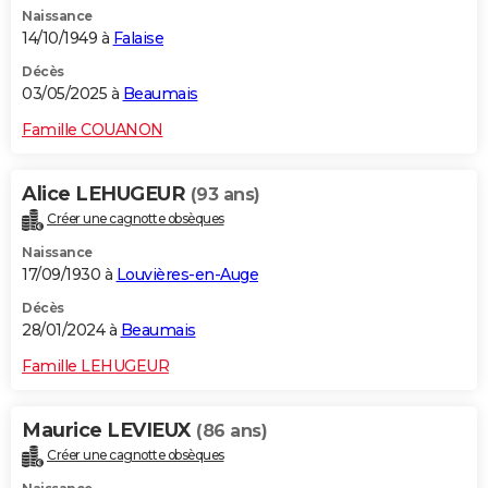
Naissance
City break
Voyage de noces
Climat
Destinations
Voyage nature
Forum
+
PHOTO
14/10/1949 à
Falaise
GUIDES D'ACHAT
Décès
03/05/2025 à
Beaumais
BONS PLANS
Famille COUANON
CARTE DE VOEUX
Alice LEHUGEUR
(93 ans)
Carte Bonne année
Carte Pâques
Carte de Noël
Carte Saint-Valentin
Carte d'anniversaire
DICTIONNAIRE
Créer une cagnotte obsèques
Biographies
Expressions
Dictionnaire
Citations
Proverbes
PROGRAMME TV
Naissance
17/09/1930 à
Louvières-en-Auge
COPAINS D'AVANT
Décès
28/01/2024 à
Beaumais
Se connecter
Collèges
Universités
Service militaire
S'inscrire
Lycées
Primaires
Entreprises
Avis de recherche
AVIS DE DÉCÈS
Famille LEHUGEUR
FORUM
Lifestyle
Sport
Television
Cinema
Bricolage
Culture
Auto
Voyage
Maurice LEVIEUX
(86 ans)
Créer une cagnotte obsèques