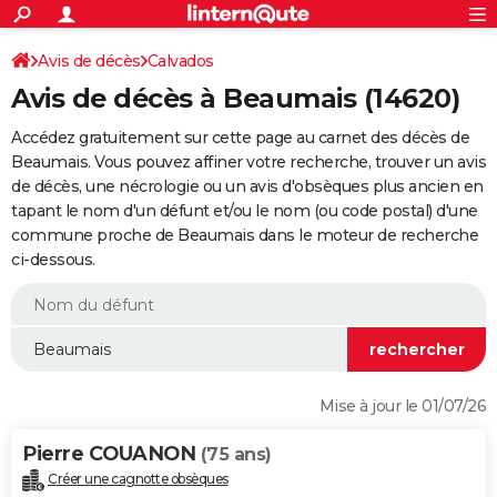
ACTUALITÉS
Connexion
S'inscrire
Avis de décès
Calvados
Rechercher
Société
Education
Villes
Politique
Faits Divers
Monde
+
SPORT
Avis de décès à Beaumais (14620)
Football
Cyclisme
Forum
Coupe du monde 2026
Tennis
Rugby
CULTURE
Accédez gratuitement sur cette page au carnet des décès de
TNT
Cinéma
Musique
Programme TV
Streaming
Sorties cinéma
+
Beaumais. Vous pouvez affiner votre recherche, trouver un avis
FINANCE
de décès, une nécrologie ou un avis d'obsèques plus ancien en
Impôts
Immobilier
Banque
Crédit
Retraite
Epargne
Risques naturels par ville
Assurance
AUTO
tapant le nom d'un défunt et/ou le nom (ou code postal) d'une
commune proche de Beaumais dans le moteur de recherche
Réserver un essai
Berlines
Forum auto
Essais
Citadines
SUV
+
HIGH-TECH
ci-dessous.
Meilleur smartphone
Ordinateurs
Guide high-tech
Mobiles
Internet
Jeux vidéo
+
BRICOLAGE
Aménagement intérieur
Cuisine
Jardinage
+
Forum
Extérieur
Salle de bains
Rangement
WEEK-END
Escapades
Expositions
Week-end nature
Guides de France
Patrimoine
Musées
+
LIFESTYLE
Mise à jour le 01/07/26
Bien-être
Mode
+
Art de vivre
Loisirs
Modes de vie
SANTE
Pierre COUANON
(75 ans)
Guide de la santé
Médicaments
+
Alimentation
Maladies
Sommeil
VOYAGE
Créer une cagnotte obsèques