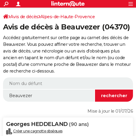
ACTUALITÉS
Connexion
S'inscrire
Avis de décès
Alpes-de-Haute-Provence
Rechercher
Société
Education
Villes
Politique
Faits Divers
Monde
+
SPORT
Avis de décès à Beauvezer (04370)
Football
Cyclisme
Forum
Coupe du monde 2026
Tennis
Rugby
CULTURE
Accédez gratuitement sur cette page au carnet des décès de
TNT
Cinéma
Musique
Programme TV
Streaming
Sorties cinéma
+
Beauvezer. Vous pouvez affiner votre recherche, trouver un
FINANCE
avis de décès, une nécrologie ou un avis d'obsèques plus
Impôts
Immobilier
Banque
Crédit
Retraite
Epargne
Risques naturels par ville
Assurance
AUTO
ancien en tapant le nom d'un défunt et/ou le nom (ou code
postal) d'une commune proche de Beauvezer dans le moteur
Réserver un essai
Berlines
Forum auto
Essais
Citadines
SUV
+
HIGH-TECH
de recherche ci-dessous.
Meilleur smartphone
Ordinateurs
Guide high-tech
Mobiles
Internet
Jeux vidéo
+
BRICOLAGE
Aménagement intérieur
Cuisine
Jardinage
+
Forum
Extérieur
Salle de bains
Rangement
WEEK-END
Escapades
Expositions
Week-end nature
Guides de France
Patrimoine
Musées
+
LIFESTYLE
Mise à jour le 01/07/26
Bien-être
Mode
+
Art de vivre
Loisirs
Modes de vie
SANTE
Georges HEDDELAND
(90 ans)
Guide de la santé
Médicaments
+
Alimentation
Maladies
Sommeil
VOYAGE
Créer une cagnotte obsèques