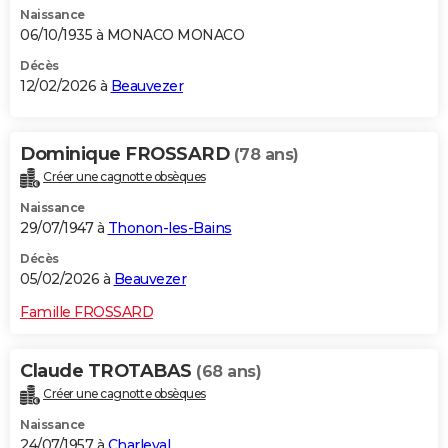
Naissance
City break
Voyage de noces
Climat
Destinations
Voyage nature
Forum
+
PHOTO
06/10/1935 à MONACO MONACO
GUIDES D'ACHAT
Décès
12/02/2026 à
Beauvezer
BONS PLANS
CARTE DE VOEUX
Dominique FROSSARD
(78 ans)
Créer une cagnotte obsèques
Carte Bonne année
Carte Pâques
Carte de Noël
Carte Saint-Valentin
Carte d'anniversaire
DICTIONNAIRE
Naissance
Biographies
Expressions
Dictionnaire
Citations
Proverbes
29/07/1947 à
Thonon-les-Bains
PROGRAMME TV
Décès
COPAINS D'AVANT
05/02/2026 à
Beauvezer
Se connecter
Collèges
Universités
Service militaire
S'inscrire
Lycées
Primaires
Entreprises
Avis de recherche
AVIS DE DÉCÈS
Famille FROSSARD
FORUM
Claude TROTABAS
(68 ans)
Lifestyle
Sport
Television
Cinema
Bricolage
Culture
Auto
Voyage
Créer une cagnotte obsèques
Naissance
24/07/1957 à
Charleval