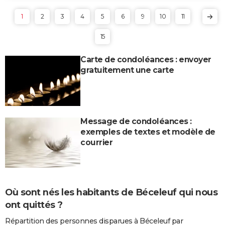
1
2
3
4
5
6
9
10
11
15
Carte de condoléances : envoyer
gratuitement une carte
Message de condoléances :
exemples de textes et modèle de
courrier
Où sont nés les habitants de Béceleuf qui nous
ont quittés ?
Répartition des personnes disparues à Béceleuf par