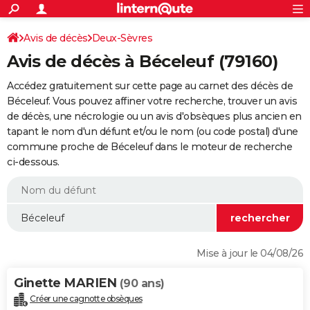
ACTUALITÉS
Connexion
S'inscrire
Avis de décès
Deux-Sèvres
Rechercher
Société
Education
Villes
Politique
Faits Divers
Monde
+
SPORT
Avis de décès à Béceleuf (79160)
Football
Cyclisme
Forum
Coupe du monde 2026
Tennis
Rugby
CULTURE
Accédez gratuitement sur cette page au carnet des décès de
TNT
Cinéma
Musique
Programme TV
Streaming
Sorties cinéma
+
Béceleuf. Vous pouvez affiner votre recherche, trouver un avis
FINANCE
de décès, une nécrologie ou un avis d'obsèques plus ancien en
Impôts
Immobilier
Banque
Crédit
Retraite
Epargne
Risques naturels par ville
Assurance
AUTO
tapant le nom d'un défunt et/ou le nom (ou code postal) d'une
commune proche de Béceleuf dans le moteur de recherche
Réserver un essai
Berlines
Forum auto
Essais
Citadines
SUV
+
HIGH-TECH
ci-dessous.
Meilleur smartphone
Ordinateurs
Guide high-tech
Mobiles
Internet
Jeux vidéo
+
BRICOLAGE
Aménagement intérieur
Cuisine
Jardinage
+
Forum
Extérieur
Salle de bains
Rangement
WEEK-END
Escapades
Expositions
Week-end nature
Guides de France
Patrimoine
Musées
+
LIFESTYLE
Mise à jour le 04/08/26
Bien-être
Mode
+
Art de vivre
Loisirs
Modes de vie
SANTE
Ginette MARIEN
(90 ans)
Guide de la santé
Médicaments
+
Alimentation
Maladies
Sommeil
VOYAGE
Créer une cagnotte obsèques