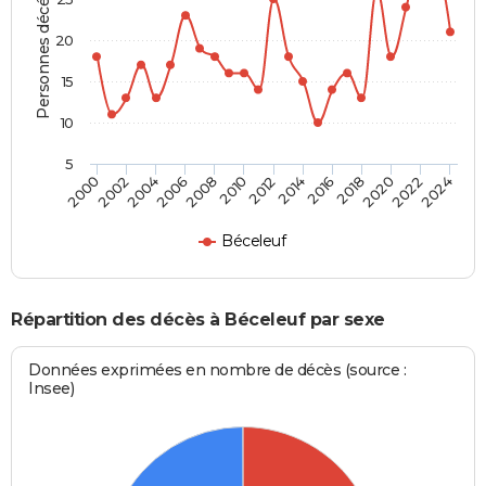
Personnes décédées
20
15
10
5
2000
2006
2012
2018
2024
2004
2010
2016
2022
2002
2008
2014
2020
Béceleuf
Répartition des décès à Béceleuf par sexe
Données exprimées en nombre de décès (source :
Insee)