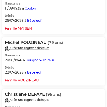
Naissance
City break
Voyage de noces
Climat
Destinations
Voyage nature
Forum
+
PHOTO
11/08/1935 à
Coulon
GUIDES D'ACHAT
Décès
26/07/2026 à
Béceleuf
BONS PLANS
Famille MARIEN
CARTE DE VOEUX
Michel POUZINEAU
(79 ans)
Carte Bonne année
Carte Pâques
Carte de Noël
Carte Saint-Valentin
Carte d'anniversaire
DICTIONNAIRE
Créer une cagnotte obsèques
Biographies
Expressions
Dictionnaire
Citations
Proverbes
PROGRAMME TV
Naissance
28/10/1946 à
Beugnon-Thireuil
COPAINS D'AVANT
Décès
22/07/2026 à
Béceleuf
Se connecter
Collèges
Universités
Service militaire
S'inscrire
Lycées
Primaires
Entreprises
Avis de recherche
AVIS DE DÉCÈS
Famille POUZINEAU
FORUM
Lifestyle
Sport
Television
Cinema
Bricolage
Culture
Auto
Voyage
Christiane DEFAYE
(95 ans)
Créer une cagnotte obsèques