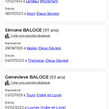
17/02/1934 à
Landaul
(
Morbihan
)
Décès
18/07/2023 à
Niort
(
Deux-Sèvres
)
Simone BALOGE
(97 ans)
Créer une cagnotte obsèques
Naissance
28/08/1925 à
Vasles
(
Deux-Sèvres
)
Décès
04/07/2023 à
Thénezay
(
Deux-Sèvres
)
Genevieve BALOGE
(93 ans)
Créer une cagnotte obsèques
Naissance
03/12/1929 à
Tours
(
Indre-et-Loire
)
Décès
01/02/2023 à
Luynes
(
Indre-et-Loire
)