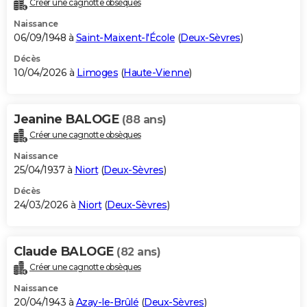
Créer une cagnotte obsèques
City break
Voyage de noces
Climat
Destinations
Voyage nature
Forum
+
PHOTO
Naissance
06/09/1948 à
Saint-Maixent-l'École
(
Deux-Sèvres
)
GUIDES D'ACHAT
Décès
10/04/2026 à
Limoges
(
Haute-Vienne
)
BONS PLANS
CARTE DE VOEUX
Jeanine BALOGE
(88 ans)
Carte Bonne année
Carte Pâques
Carte de Noël
Carte Saint-Valentin
Carte d'anniversaire
DICTIONNAIRE
Créer une cagnotte obsèques
Biographies
Expressions
Dictionnaire
Citations
Proverbes
PROGRAMME TV
Naissance
25/04/1937 à
Niort
(
Deux-Sèvres
)
COPAINS D'AVANT
Décès
24/03/2026 à
Niort
(
Deux-Sèvres
)
Se connecter
Collèges
Universités
Service militaire
S'inscrire
Lycées
Primaires
Entreprises
Avis de recherche
AVIS DE DÉCÈS
FORUM
Claude BALOGE
(82 ans)
Lifestyle
Sport
Television
Cinema
Bricolage
Culture
Auto
Voyage
Créer une cagnotte obsèques
Naissance
20/04/1943 à
Azay-le-Brûlé
(
Deux-Sèvres
)