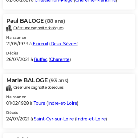
02/08/2021 à
Châtelaillon-Plage
(
Charente-Maritime
)
Paul BALOGE
(88 ans)
Créer une cagnotte obsèques
Naissance
21/05/1933 à
Exireuil
(
Deux-Sèvres
)
Décès
26/07/2021 à
Ruffec
(
Charente
)
Marie BALOGE
(93 ans)
Créer une cagnotte obsèques
Naissance
01/02/1928 à
Tours
(
Indre-et-Loire
)
Décès
24/07/2021 à
Saint-Cyr-sur-Loire
(
Indre-et-Loire
)