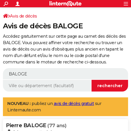
ACTUALITÉS
Connexion
S'inscrire
Avis de décès
Rechercher
Société
Education
Villes
Politique
Faits Divers
Monde
+
SPORT
Avis de décès BALOGE
Football
Cyclisme
Forum
Coupe du monde 2026
Tennis
Rugby
CULTURE
Accédez gratuitement sur cette page au carnet des décès des
TNT
Cinéma
Musique
Programme TV
Streaming
Sorties cinéma
+
BALOGE. Vous pouvez affiner votre recherche ou trouver un
FINANCE
avis de décès ou un avis d'obsèques plus ancien en tapant le
Impôts
Immobilier
Banque
Crédit
Retraite
Epargne
Risques naturels par ville
Assurance
AUTO
nom d'un défunt et/ou le nom ou le code postal d'une
commune dans le moteur de recherche ci-dessous.
Réserver un essai
Berlines
Forum auto
Essais
Citadines
SUV
+
HIGH-TECH
Meilleur smartphone
Ordinateurs
Guide high-tech
Mobiles
Internet
Jeux vidéo
+
BRICOLAGE
Aménagement intérieur
Cuisine
Jardinage
+
Forum
Extérieur
Salle de bains
Rangement
WEEK-END
Escapades
Expositions
Week-end nature
Guides de France
Patrimoine
Musées
+
LIFESTYLE
NOUVEAU :
publiez un
avis de décès gratuit
sur
Linternaute.com
Bien-être
Mode
+
Art de vivre
Loisirs
Modes de vie
SANTE
Pierre BALOGE
Guide de la santé
Médicaments
+
Alimentation
Maladies
Sommeil
(77 ans)
VOYAGE