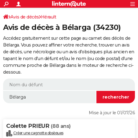
ACTUALITÉS
Connexion
S'inscrire
Avis de décès
Hérault
Rechercher
Société
Education
Villes
Politique
Faits Divers
Monde
+
SPORT
Avis de décès à Bélarga (34230)
Football
Cyclisme
Forum
Coupe du monde 2026
Tennis
Rugby
CULTURE
Accédez gratuitement sur cette page au carnet des décès de
TNT
Cinéma
Musique
Programme TV
Streaming
Sorties cinéma
+
Bélarga. Vous pouvez affiner votre recherche, trouver un avis
FINANCE
de décès, une nécrologie ou un avis d'obsèques plus ancien en
Impôts
Immobilier
Banque
Crédit
Retraite
Epargne
Risques naturels par ville
Assurance
AUTO
tapant le nom d'un défunt et/ou le nom (ou code postal) d'une
commune proche de Bélarga dans le moteur de recherche ci-
Réserver un essai
Berlines
Forum auto
Essais
Citadines
SUV
+
HIGH-TECH
dessous.
Meilleur smartphone
Ordinateurs
Guide high-tech
Mobiles
Internet
Jeux vidéo
+
BRICOLAGE
Aménagement intérieur
Cuisine
Jardinage
+
Forum
Extérieur
Salle de bains
Rangement
WEEK-END
Escapades
Expositions
Week-end nature
Guides de France
Patrimoine
Musées
+
LIFESTYLE
Mise à jour le 01/07/26
Bien-être
Mode
+
Art de vivre
Loisirs
Modes de vie
SANTE
Colette PRIEUR
(88 ans)
Guide de la santé
Médicaments
+
Alimentation
Maladies
Sommeil
VOYAGE
Créer une cagnotte obsèques