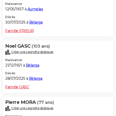
Naissance
City break
Voyage de noces
Climat
Destinations
Voyage nature
Forum
+
PHOTO
12/05/1937 à
Aumelas
GUIDES D'ACHAT
Décès
30/07/2025 à
Bélarga
BONS PLANS
Famille PRIEUR
CARTE DE VOEUX
Noel GASC
(103 ans)
Carte Bonne année
Carte Pâques
Carte de Noël
Carte Saint-Valentin
Carte d'anniversaire
DICTIONNAIRE
Créer une cagnotte obsèques
Biographies
Expressions
Dictionnaire
Citations
Proverbes
PROGRAMME TV
Naissance
21/12/1921 à
Bélarga
COPAINS D'AVANT
Décès
28/07/2025 à
Bélarga
Se connecter
Collèges
Universités
Service militaire
S'inscrire
Lycées
Primaires
Entreprises
Avis de recherche
AVIS DE DÉCÈS
Famille GASC
FORUM
Lifestyle
Sport
Television
Cinema
Bricolage
Culture
Auto
Voyage
Pierre MORA
(77 ans)
Créer une cagnotte obsèques