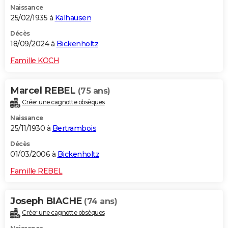
Naissance
City break
Voyage de noces
Climat
Destinations
Voyage nature
Forum
+
PHOTO
25/02/1935 à
Kalhausen
GUIDES D'ACHAT
Décès
18/09/2024 à
Bickenholtz
BONS PLANS
Famille KOCH
CARTE DE VOEUX
Marcel REBEL
(75 ans)
Carte Bonne année
Carte Pâques
Carte de Noël
Carte Saint-Valentin
Carte d'anniversaire
DICTIONNAIRE
Créer une cagnotte obsèques
Biographies
Expressions
Dictionnaire
Citations
Proverbes
PROGRAMME TV
Naissance
25/11/1930 à
Bertrambois
COPAINS D'AVANT
Décès
01/03/2006 à
Bickenholtz
Se connecter
Collèges
Universités
Service militaire
S'inscrire
Lycées
Primaires
Entreprises
Avis de recherche
AVIS DE DÉCÈS
Famille REBEL
FORUM
Lifestyle
Sport
Television
Cinema
Bricolage
Culture
Auto
Voyage
Joseph BIACHE
(74 ans)
Créer une cagnotte obsèques