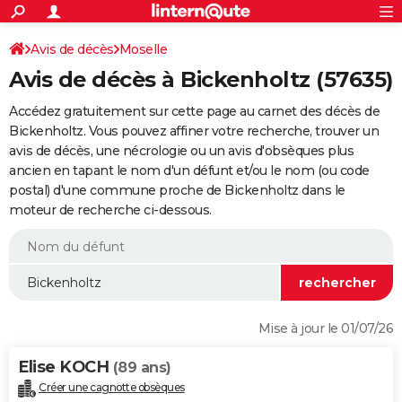
ACTUALITÉS
Connexion
S'inscrire
Avis de décès
Moselle
Rechercher
Société
Education
Villes
Politique
Faits Divers
Monde
+
SPORT
Avis de décès à Bickenholtz (57635)
Football
Cyclisme
Forum
Coupe du monde 2026
Tennis
Rugby
CULTURE
Accédez gratuitement sur cette page au carnet des décès de
TNT
Cinéma
Musique
Programme TV
Streaming
Sorties cinéma
+
Bickenholtz. Vous pouvez affiner votre recherche, trouver un
FINANCE
avis de décès, une nécrologie ou un avis d'obsèques plus
Impôts
Immobilier
Banque
Crédit
Retraite
Epargne
Risques naturels par ville
Assurance
AUTO
ancien en tapant le nom d'un défunt et/ou le nom (ou code
postal) d'une commune proche de Bickenholtz dans le
Réserver un essai
Berlines
Forum auto
Essais
Citadines
SUV
+
HIGH-TECH
moteur de recherche ci-dessous.
Meilleur smartphone
Ordinateurs
Guide high-tech
Mobiles
Internet
Jeux vidéo
+
BRICOLAGE
Aménagement intérieur
Cuisine
Jardinage
+
Forum
Extérieur
Salle de bains
Rangement
WEEK-END
Escapades
Expositions
Week-end nature
Guides de France
Patrimoine
Musées
+
LIFESTYLE
Mise à jour le 01/07/26
Bien-être
Mode
+
Art de vivre
Loisirs
Modes de vie
SANTE
Elise KOCH
(89 ans)
Guide de la santé
Médicaments
+
Alimentation
Maladies
Sommeil
VOYAGE
Créer une cagnotte obsèques