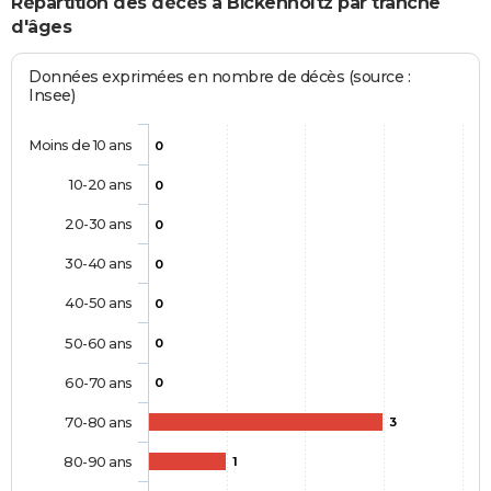
Répartition des décès à Bickenholtz par tranche
d'âges
Données exprimées en nombre de décès (source :
Insee)
Moins de 10 ans
0
10-20 ans
0
20-30 ans
0
30-40 ans
0
40-50 ans
0
50-60 ans
0
60-70 ans
0
70-80 ans
3
80-90 ans
1