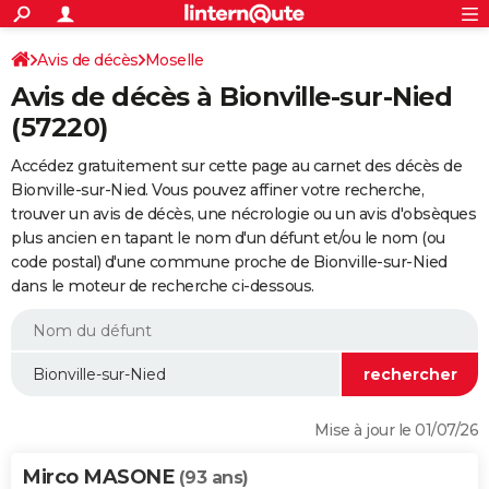
ACTUALITÉS
Connexion
S'inscrire
Avis de décès
Moselle
Rechercher
Société
Education
Villes
Politique
Faits Divers
Monde
+
SPORT
Avis de décès à Bionville-sur-Nied
Football
Cyclisme
Forum
Coupe du monde 2026
Tennis
Rugby
CULTURE
(57220)
TNT
Cinéma
Musique
Programme TV
Streaming
Sorties cinéma
+
FINANCE
Accédez gratuitement sur cette page au carnet des décès de
Bionville-sur-Nied. Vous pouvez affiner votre recherche,
Impôts
Immobilier
Banque
Crédit
Retraite
Epargne
Risques naturels par ville
Assurance
AUTO
trouver un avis de décès, une nécrologie ou un avis d'obsèques
plus ancien en tapant le nom d'un défunt et/ou le nom (ou
Réserver un essai
Berlines
Forum auto
Essais
Citadines
SUV
+
HIGH-TECH
code postal) d'une commune proche de Bionville-sur-Nied
dans le moteur de recherche ci-dessous.
Meilleur smartphone
Ordinateurs
Guide high-tech
Mobiles
Internet
Jeux vidéo
+
BRICOLAGE
Aménagement intérieur
Cuisine
Jardinage
+
Forum
Extérieur
Salle de bains
Rangement
WEEK-END
Escapades
Expositions
Week-end nature
Guides de France
Patrimoine
Musées
+
LIFESTYLE
Bien-être
Mode
+
Art de vivre
Loisirs
Modes de vie
SANTE
Mise à jour le 01/07/26
Guide de la santé
Médicaments
+
Alimentation
Maladies
Sommeil
VOYAGE
Mirco MASONE
(93 ans)