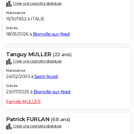
Créer une cagnotte obsèques
City break
Voyage de noces
Climat
Destinations
Voyage nature
Forum
+
PHOTO
Naissance
15/10/1932 à ITALIE
GUIDES D'ACHAT
Décès
BONS PLANS
18/05/2026 à
Bionville-sur-Nied
CARTE DE VOEUX
Tanguy MULLER
(22 ans)
Carte Bonne année
Carte Pâques
Carte de Noël
Carte Saint-Valentin
Carte d'anniversaire
DICTIONNAIRE
Créer une cagnotte obsèques
Biographies
Expressions
Dictionnaire
Citations
Proverbes
PROGRAMME TV
Naissance
24/02/2003 à
Saint-Avold
COPAINS D'AVANT
Décès
Se connecter
Collèges
Universités
Service militaire
S'inscrire
Lycées
Primaires
Entreprises
Avis de recherche
23/07/2025 à
Bionville-sur-Nied
AVIS DE DÉCÈS
Famille MULLER
FORUM
Lifestyle
Sport
Television
Cinema
Bricolage
Culture
Auto
Voyage
Patrick FURLAN
(68 ans)
Créer une cagnotte obsèques