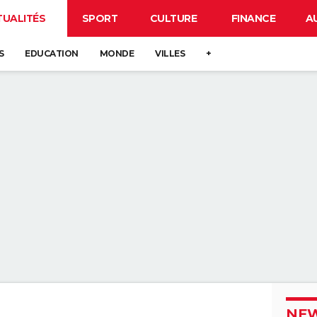
TUALITÉS
SPORT
CULTURE
FINANCE
A
S
EDUCATION
MONDE
VILLES
+
NEW