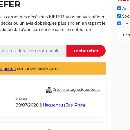
IEFER
Actu
Spo
au carnet des décès des KIEFER. Vous pouvez affiner
 décès ou un avis d'obsèques plus ancien en tapant le
Les 
code postal d'une commune dans le moteur de
s gratuit
sur Linternaute.com
Créer une cagnotte obsèques
Décès
29/07/2026 à
Haguenau
(
Bas-Rhin
)