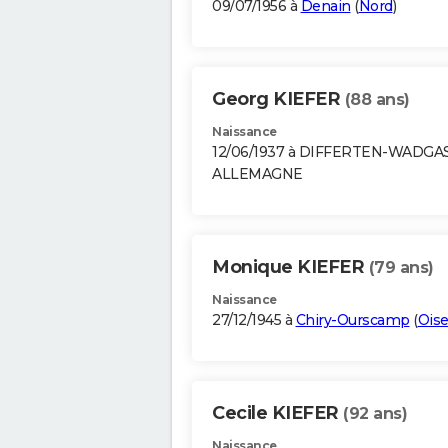
09/07/1956 à
Denain
(
Nord
)
Georg KIEFER
(88 ans)
Naissance
12/06/1937 à DIFFERTEN-WADGA
ALLEMAGNE
Monique KIEFER
(79 ans)
Naissance
27/12/1945 à
Chiry-Ourscamp
(
Ois
Cecile KIEFER
(92 ans)
Naissance