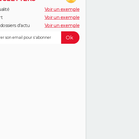
alité
Voir un exemple
rt
Voir un exemple
dossiers d'actu
Voir un exemple