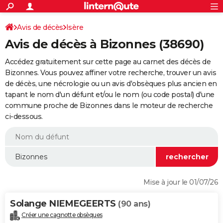
ACTUALITÉS
Connexion
S'inscrire
Avis de décès
Isère
Rechercher
Société
Education
Villes
Politique
Faits Divers
Monde
+
SPORT
Avis de décès à Bizonnes (38690)
Football
Cyclisme
Forum
Coupe du monde 2026
Tennis
Rugby
CULTURE
Accédez gratuitement sur cette page au carnet des décès de
TNT
Cinéma
Musique
Programme TV
Streaming
Sorties cinéma
+
Bizonnes. Vous pouvez affiner votre recherche, trouver un avis
FINANCE
de décès, une nécrologie ou un avis d'obsèques plus ancien en
Impôts
Immobilier
Banque
Crédit
Retraite
Epargne
Risques naturels par ville
Assurance
AUTO
tapant le nom d'un défunt et/ou le nom (ou code postal) d'une
commune proche de Bizonnes dans le moteur de recherche
Réserver un essai
Berlines
Forum auto
Essais
Citadines
SUV
+
HIGH-TECH
ci-dessous.
Meilleur smartphone
Ordinateurs
Guide high-tech
Mobiles
Internet
Jeux vidéo
+
BRICOLAGE
Aménagement intérieur
Cuisine
Jardinage
+
Forum
Extérieur
Salle de bains
Rangement
WEEK-END
Escapades
Expositions
Week-end nature
Guides de France
Patrimoine
Musées
+
LIFESTYLE
Mise à jour le 01/07/26
Bien-être
Mode
+
Art de vivre
Loisirs
Modes de vie
SANTE
Solange NIEMEGEERTS
(90 ans)
Guide de la santé
Médicaments
+
Alimentation
Maladies
Sommeil
VOYAGE
Créer une cagnotte obsèques