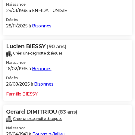
Naissance
City break
Voyage de noces
Climat
Destinations
Voyage nature
Forum
+
PHOTO
24/01/1935 à ENFIDA TUNISIE
GUIDES D'ACHAT
Décès
28/11/2025 à
Bizonnes
BONS PLANS
CARTE DE VOEUX
Lucien BIESSY
(90 ans)
Créer une cagnotte obsèques
Carte Bonne année
Carte Pâques
Carte de Noël
Carte Saint-Valentin
Carte d'anniversaire
DICTIONNAIRE
Naissance
Biographies
Expressions
Dictionnaire
Citations
Proverbes
16/02/1935 à
Bizonnes
PROGRAMME TV
Décès
COPAINS D'AVANT
26/08/2025 à
Bizonnes
Se connecter
Collèges
Universités
Service militaire
S'inscrire
Lycées
Primaires
Entreprises
Avis de recherche
AVIS DE DÉCÈS
Famille BIESSY
FORUM
Gerard DIMITRIOU
(83 ans)
Lifestyle
Sport
Television
Cinema
Bricolage
Culture
Auto
Voyage
Créer une cagnotte obsèques
Naissance
28/04/1941 à
Bourgoin-Jallieu